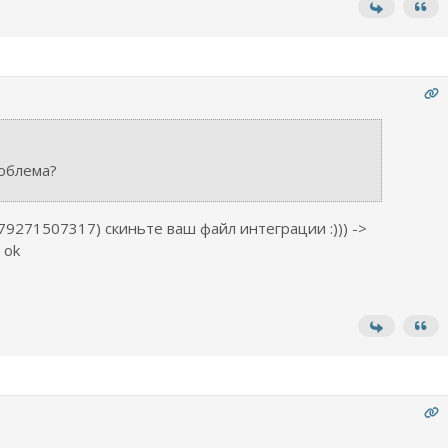
облема?
79271507317) скиньте ваш файл интеграции :))) ->
 ok