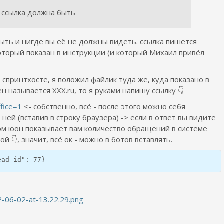
а ссылка должна быть
ыть и нигде вы её не должны видеть. ссылка пишется
который показан в инструкции (и который Михаил привёл
а спринтхосте, я положил файлик туда же, куда показано в
н называется XXX.ru, то я руками напишу ссылку 👇
ffice=1
<- собственно, всё - после этого можно себя
ней (вставив в строку браузера) -> если в ответ вы видите
ом юон показывает вам количество обращений в системе
ой 👇, значит, всё ок - можно в ботов вставлять.
ead_id": 77}
-06-02-at-13.22.29.png