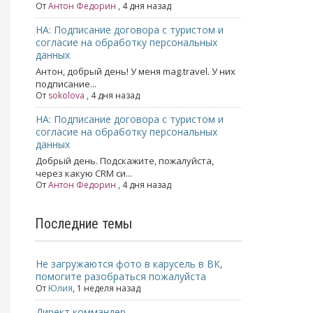
От
Антон Федорин
, 4 дня назад
НА: Подписание договора с туристом и
согласие на обработку персональных
данных
Антон, добрый день! У меня mag.travel. У них
подписание...
От
sokolova
, 4 дня назад
НА: Подписание договора с туристом и
согласие на обработку персональных
данных
Добрый день. Подскажите, пожалуйста,
через какую CRM си...
От
Антон Федорин
, 4 дня назад
Последние темы
Не загружаются фото в карусель в ВК,
помогите разобраться пожалуйста
От
Юлия
,
1 неделя назад
Директ коммандер