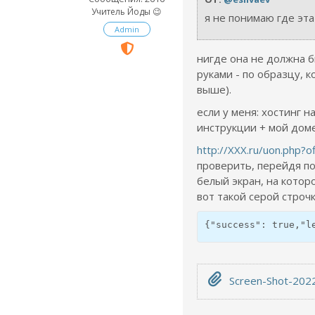
Учитель Йоды 😉
я не понимаю где эт
Admin
нигде она не должна б
руками - по образцу, 
выше).
если у меня: хостинг н
инструкции + мой доме
http://XXX.ru/uon.php?o
проверить, перейдя по 
белый экран, на котор
вот такой серой строчк
{"success": true,"l
Screen-Shot-2022