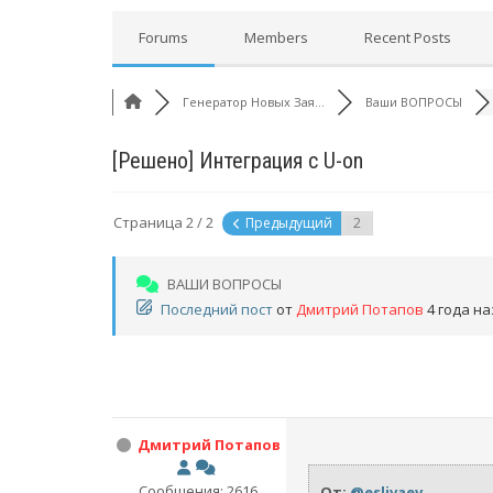
Forums
Members
Recent Posts
Генератор Новых Зая...
Ваши ВОПРОСЫ
[Решено]
Интеграция с U-on
Страница 2 / 2
Предыдущий
ВАШИ ВОПРОСЫ
Последний пост
от
Дмитрий Потапов
4 года на
Дмитрий Потапов
Сообщения: 2616
От:
@eslivaev