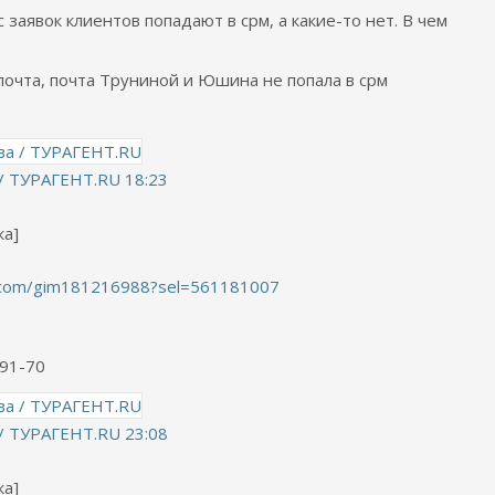
 с заявок клиентов попадают в срм, а какие-то нет. В чем
 почта, почта Труниной и Юшина не попала в срм
/ ТУРАГЕНТ.RU
18:23
ка]
k.com/gim181216988?sel=561181007
-91-70
/ ТУРАГЕНТ.RU
23:08
ка]