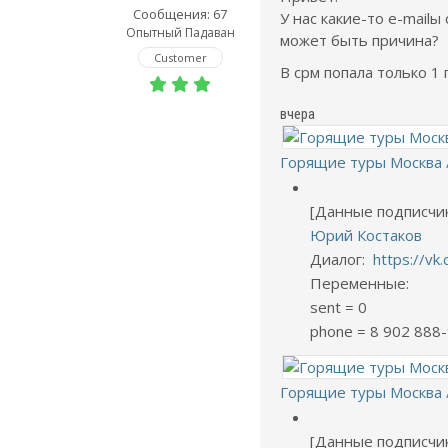
Сообщения: 67
У нас какие-то e-mailы
Опытный Падаван
может быть причина?
Customer
В срм попала только 1
вчера
Горящие туры Москва 
[Данные подписчи
Юрий Костаков
Диалог:
https://v
Переменные:
sent = 0
phone = 8 902 888
Горящие туры Москва 
[Данные подписчи