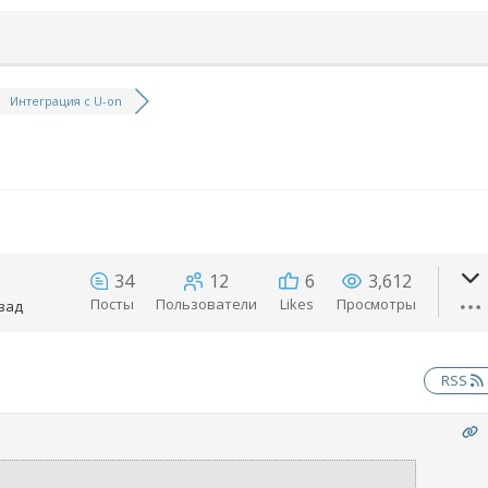
Интеграция с U-on
34
12
6
3,612
Посты
Пользователи
Likes
Просмотры
зад
RSS