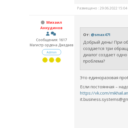
Размещено : 29.06.2022 15:04
Михаил
Анкудинов
От:
@smax471
Сообщения: 1617
Добрый день! При об
Магистр ордена Джедаев
создается три обращ
Admin
диалог создает одно
проблема?
Это единоразовая про
Если постоянная – над
https://vk.com/mikhail.a
it.business.systems@gm