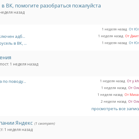
 в ВК, помогите разобраться пожалуйста
неделя назад
1 неделя назад
От Ю
ключен адб...
1 неделя назад
От Дмитр
сель в ВК, ...
1 неделя назад
От Ю
шения
пост:
1 неделя назад
 по поводу...
1 неделя назад
От y.kh
я
1 неделя назад
От Ол
я
1 неделя назад
От Михаи
я
2 недели назад
От Ол
просмотреть все запи
пании Яндекс
(1 смотрят)
т:
1 неделя назад