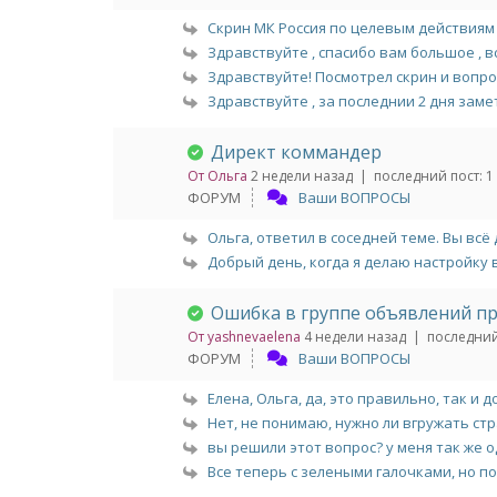
Скрин МК Россия по целевым действиям 
Здравствуйте , спасибо вам большое , все
Здравствуйте! Посмотрел скрин и вопрос
Здравствуйте , за последнии 2 дня замети
Директ коммандер
От Ольга
2 недели назад |
последний пост:
1
ФОРУМ
Ваши ВОПРОСЫ
Ольга, ответил в соседней теме. Вы всё 
Добрый день, когда я делаю настройку в
Ошибка в группе объявлений п
От yashnevaelena
4 недели назад |
последний
ФОРУМ
Ваши ВОПРОСЫ
Елена, Ольга, да, это правильно, так и д
Нет, не понимаю, нужно ли вгружать стра
вы решили этот вопрос? у меня так же о
Все теперь с зелеными галочками, но поч