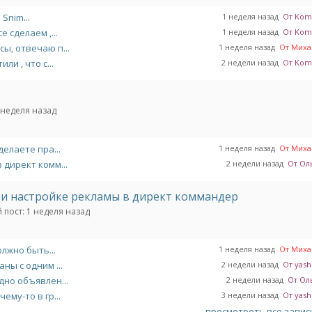
Snim...
1 неделя назад
От Komil
 сделаем ,...
1 неделя назад
От Komil
ы, отвечаю п...
1 неделя назад
От Михаи
ли , что с...
2 недели назад
От Komil
 неделя назад
делаете пра...
1 неделя назад
От Михаи
 директ комм...
2 недели назад
От Ол
ри настройке рекламы в директ коммандер
 пост:
1 неделя назад
олжно быть...
1 неделя назад
От Михаи
ны с одним ...
2 недели назад
От yashn
дно объявлен...
2 недели назад
От Ол
ему-то в гр...
3 недели назад
От yashn
просмотреть все запи