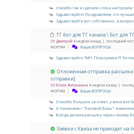
спасибо так и сделали ( пока настроила 
Здравствуйте! Поздравляем, это лучшая 
Здравствуйте вот собственно , и вопрос 
TГ бот для TГ канала \ Бот для Т
От Дмитрий
4 недели назад |
последний пост
ФОРУМ
Ваши ВОПРОСЫ
Здравствуйте ТМ!1. Пользуемся ТГ ботом 
Отложенная отправка рассылки
отправки]
От Юлия Житушкина
4 недели назад |
послед
ФОРУМ
Ваши ВОПРОСЫ
Спасибо большое за ответ, у меня все б
0. Начинаем с "базовой базы": изменения
Всегда делала рассылку через сенлер бо
Заявки с Квиза не приходят на 