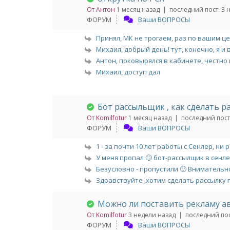
От Антон
1 месяц назад |
последний пост:
3 
ФОРУМ
Ваши ВОПРОСЫ
Принял, МК не трогаем, раз по вашим цел
Михаил, добрый день! тут, конечно, я и в 
Антон, поковырялся в кабинете, честно г
Михаил, доступ дал
Бот рассыльщик , как сделать р
От Komilfotur
1 месяц назад |
последний пост
ФОРУМ
Ваши ВОПРОСЫ
1 - за почти 10 лет работы с Сенлер, ни ра
У меня пропал 🙄 бот-рассылщик в сенлер
Безусловно - пропустили 🙂 Внимательно
Здравствуйте ,хотим сделать рассылку п
Можно ли поставить рекламу ави
От Komilfotur
3 недели назад |
последний пос
ФОРУМ
Ваши ВОПРОСЫ