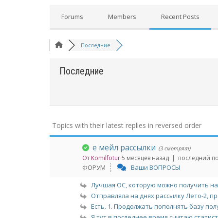
Forums
Members
Recent Posts
Последние
Последние
Topics with their latest replies in reversed order
е мейл рассылки
(3 смотрят)
От Komilfotur
5 месяцев назад |
последний по
ФОРУМ
Ваши ВОПРОСЫ
Лучшая ОС, которую можно получить на э
Отправляла на днях рассылку Лето-2, про
Есть. 1. Продолжать пополнять базу полу
Я тут в последнее время считаю статисти