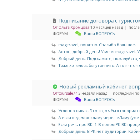
Подписание договора с туристо
От Ольга Хромцова
10 месяцев назад |
после
ФОРУМ
Ваши ВОПРОСЫ
mag.travel, понятно. Спасибо большое.
Антон, добрый день! У меня mag.travel. У
Добрый день. Подскажите, пожалуйста, ч
Тоже хотелось бы утончить. А то я что-то
Новый рекламный кабинет вопр
От toursale74
3 недели назад |
последний пос
ФОРУМ
Ваши ВОПРОСЫ
Условно никак. Это то, о чём я говорил на
А если ведем рекламу через еЛаму (уже та
Если речь про ВК: 1. В новом РК ВК процес
Добрый день. В РК нет аудиторий. Кабин