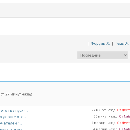
|
Форумы
|
Темы
ст:
27 минут назад
тот выпуск (...
27 минут назад
От Дмитр
 доргие оте...
36 минут назад
От Nata
чателей "...
4 месяца назад
От Дмитр
ку по всем ...
4 месяца назад
От Nata