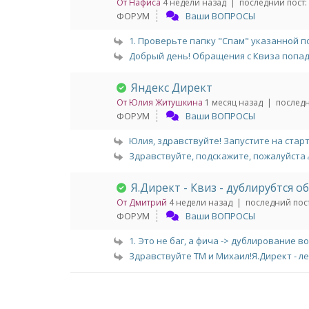
От Нафиса
4 недели назад |
последний пост:
ФОРУМ
Ваши ВОПРОСЫ
1. Проверьте папку "Спам" указанной поч
Добрый день! Обращения с Квиза попада
Яндекс Директ
От Юлия Житушкина
1 месяц назад |
последн
ФОРУМ
Ваши ВОПРОСЫ
Юлия, здравствуйте! Запустите на старте
Здравствуйте, подскажите, пожалуйста 🙏 
Я.Директ - Квиз - дублирубтся 
От Дмитрий
4 недели назад |
последний пост
ФОРУМ
Ваши ВОПРОСЫ
1. Это не баг, а фича -> дублирование во
Здравствуйте ТМ и Михаил!Я.Директ - лен