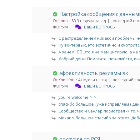
Настройка сообщения с данным
От homka.83
3 недели назад |
последний пос
ФОРУМ
Ваши ВОПРОСЫ
С распределением никакой проблемы не
Ну во-первых, это эстетично и смотрится
А зачем? 🤷‍♂️ Это я не мем цитирую, а на 
Добрый день! Помогите, пожалуйста, как
эффективность рекламы вк
От Komilfotur
4 недели назад |
последний пос
ФОРУМ
Ваши ВОПРОСЫ
you're welcome ^_^
спасибо большое , уже исправляем ( дейс
Сообщество и Сенлер посмотрел -> то, чт
Михаил, большое спасибо за ответ. Доб
открутка по РСЯ