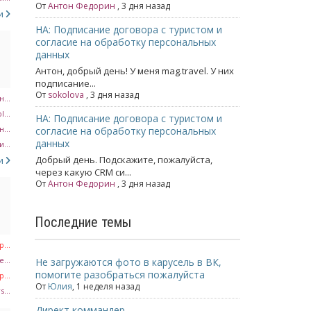
От
Антон Федорин
, 3 дня назад
си
НА: Подписание договора с туристом и
согласие на обработку персональных
данных
Антон, добрый день! У меня mag.travel. У них
подписание...
От
sokolova
, 3 дня назад
...
l...
НА: Подписание договора с туристом и
...
согласие на обработку персональных
данных
...
Добрый день. Подскажите, пожалуйста,
си
через какую CRM си...
От
Антон Федорин
, 3 дня назад
Последние темы
...
...
Не загружаются фото в карусель в ВК,
помогите разобраться пожалуйста
...
От
Юлия
,
1 неделя назад
s...
Директ коммандер