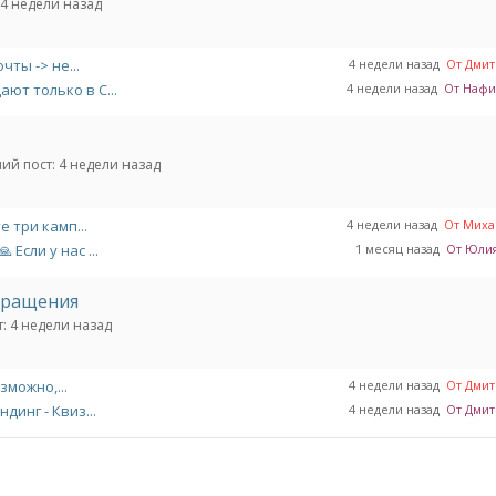
4 недели назад
ты -> не...
4 недели назад
От Дмитр
ют только в С...
4 недели назад
От Нафис
ий пост:
4 недели назад
 три камп...
4 недели назад
От Михаи
Если у нас ...
1 месяц назад
От Юлия 
обращения
:
4 недели назад
зможно,...
4 недели назад
От Дмитр
динг - Квиз...
4 недели назад
От Дмитр