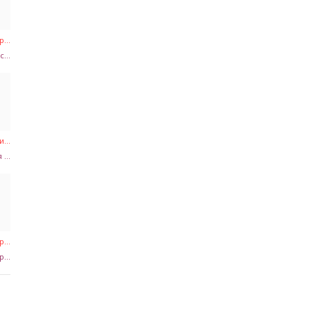
...
...
...
...
...
...