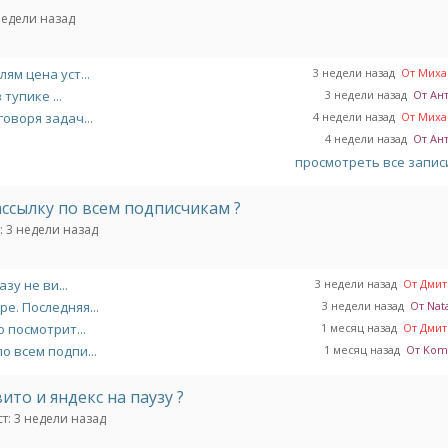
недели назад
ям цена уст...
3 недели назад
От Михаи
тупике ...
3 недели назад
От Ан
оворя задач...
4 недели назад
От Михаи
4 недели назад
От Ан
просмотреть все запи
ассылку по всем подписчикам ?
:
3 недели назад
зу не ви...
3 недели назад
От Дмитр
е. Последняя...
3 недели назад
От Nata
 посмотрит...
1 месяц назад
От Дмитр
о всем подпи...
1 месяц назад
От Komil
то и яндекс на паузу ?
т:
3 недели назад