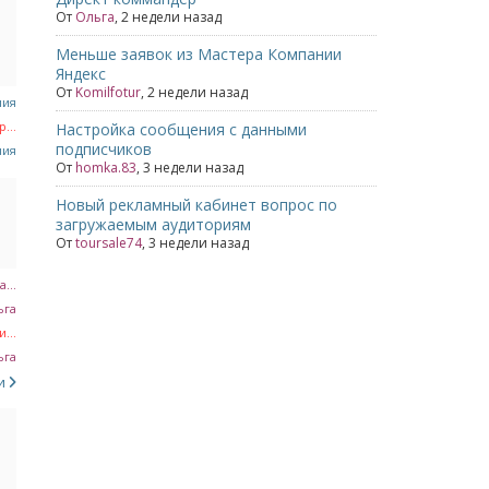
От
Ольга
,
2 недели назад
Меньше заявок из Мастера Компании
Яндекс
От
Komilfotur
,
2 недели назад
лия
...
Настройка сообщения с данными
подписчиков
лия
От
homka.83
,
3 недели назад
Новый рекламный кабинет вопрос по
загружаемым аудиториям
От
toursale74
,
3 недели назад
a...
ьга
...
ьга
си