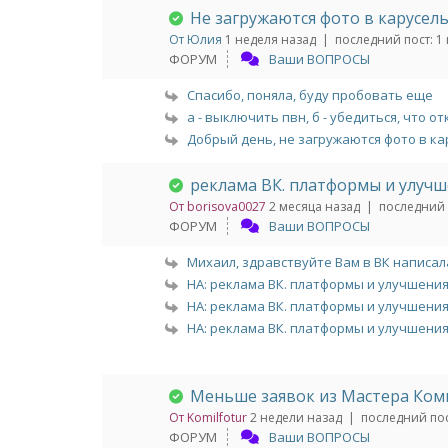
Не загружаются фото в карусель
От Юлия
1 неделя назад |
последний пост:
1 
ФОРУМ
Ваши ВОПРОСЫ
Спасибо, поняла, буду пробовать еще
а - выключить пвн, б - убедиться, что от
Добрый день, не загружаются фото в кару
реклама ВК. платформы и улуч
От borisova0027
2 месяца назад |
последний 
ФОРУМ
Ваши ВОПРОСЫ
Михаил, здравствуйте Вам в ВК написала
НА: реклама ВК. платформы и улучшени
НА: реклама ВК. платформы и улучшени
НА: реклама ВК. платформы и улучшени
Меньше заявок из Мастера Ком
От Komilfotur
2 недели назад |
последний пос
ФОРУМ
Ваши ВОПРОСЫ