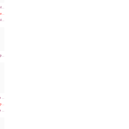
...
...
...
...
...
...
...