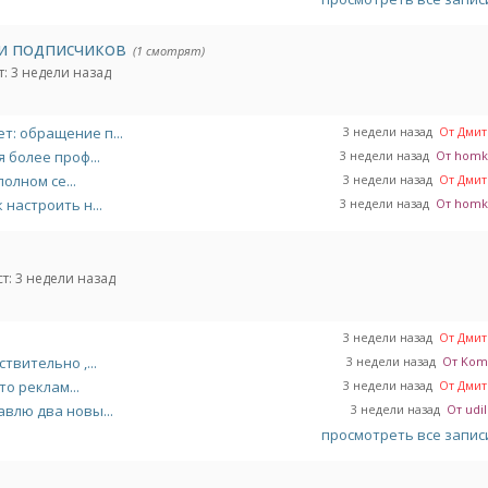
и подписчиков
(1 смотрят)
т:
3 недели назад
т: обращение п...
3 недели назад
От Дмитр
 более проф...
3 недели назад
От homka
полном се...
3 недели назад
От Дмитр
 настроить н...
3 недели назад
От homka
т:
3 недели назад
3 недели назад
От Дмитр
твительно ,...
3 недели назад
От Komil
о реклам...
3 недели назад
От Дмитр
авлю два новы...
3 недели назад
От udil
просмотреть все запи