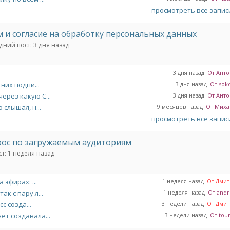
просмотреть все запи
м и согласие на обработку персональных данных
дний пост:
3 дня назад
3 дня назад
От Антон
 них подпи...
3 дня назад
От soko
ерез какую C...
3 дня назад
От Антон
 слышал, н...
9 месяцев назад
От Михаи
просмотреть все запи
ос по загружаемым аудиториям
т:
1 неделя назад
 эфирах: ...
1 неделя назад
От Дмитр
к с пару л...
1 неделя назад
От andre
с созда...
3 недели назад
От Дмитр
ет создавала...
3 недели назад
От tour