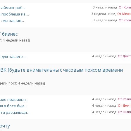
тайминг раб...
3 недели назад
От Komil
проблема из ...
3 недели назад
От Михаи
: мы зашив...
3 недели назад
От Komil
Г бизнес
:
4 недели назад
для нашего ...
4 недели назад
От Дмитр
 ВК [будьте внимательны с часовым поясом времени
ний пост:
4 недели назад
ыло правильн...
4 недели назад
От Юлия 
 в боте был...
4 недели назад
От Дмитр
та рассыльщи...
4 недели назад
От Юлия 
почту