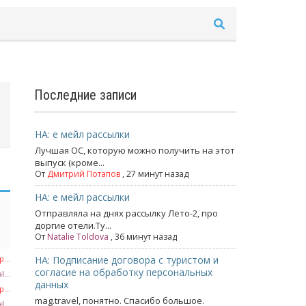
Последние записи
НА: е мейл рассылки
Лучшая ОС, которую можно получить на этот
выпуск (кроме...
От
Дмитрий Потапов
, 27 минут назад
НА: е мейл рассылки
Отправляла на днях рассылку Лето-2, про
доргие отели.Ту...
От
Natalie Toldova
, 36 минут назад
...
НА: Подписание договора с туристом и
согласие на обработку персональных
l...
данных
...
mag.travel, понятно. Спасибо большое.
l...