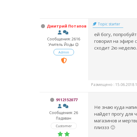
Topic starter
Дмитрий Потапов
ей богу, попробуйте
Сообщения: 2616
говорил на эфире с
Учитель Йоды 😉
сходит 2ю неделю..
Admin
Размещено : 15.06.2018 1
9112152077
Не знаю куда напи
Сообщения: 26
найдет прогу для ч
Падаван
магазинов и мертв
Customer
плиззз 🙂