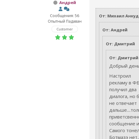
Андрей
Сообщения: 56
От: Михаил Анку
Опытный Падаван
Customer
От: Андрей
От: Дмитрий
От: Дмитрий
Добрый день
Настроил
рекламу в ФБ
получил два
диалога, но 
не отвечает
дальше....то
приветсвенн
сообщение и 
Самого тонел
Ботмазэ нет..