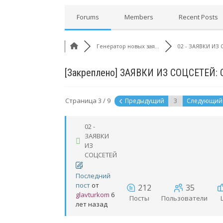
Forums
Members
Recent Posts
Генератор новых зая...
02 - ЗАЯВКИ ИЗ 
[Закреплено]
ЗАЯВКИ ИЗ СОЦСЕТЕЙ:
Страница 3 / 9
Предыдущий
Следующи
02 -
ЗАЯВКИ
ИЗ
СОЦСЕТЕЙ
Последний
пост
от
212
35
glavturkom
6
Посты
Пользователи
лет назад