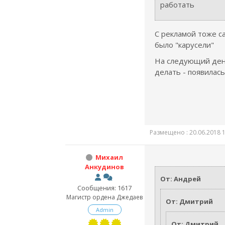
работать
С рекламой тоже са
было "карусели"
На следующий ден
делать - появилась
Размещено : 20.06.2018 1
Михаил
Анкудинов
От: Андрей
Сообщения: 1617
Магистр ордена Джедаев
От: Дмитрий
Admin
От: Дмитрий