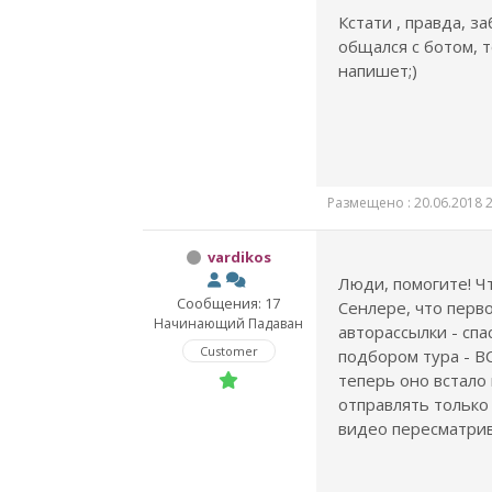
Кстати , правда, з
общался с ботом, т
напишет;)
Размещено : 20.06.2018 2
vardikos
Люди, помогите! Чт
Сообщения: 17
Сенлере, что перв
Начинающий Падаван
авторассылки - спа
Customer
подбором тура - В
теперь оно встало 
отправлять только
видео пересматрив