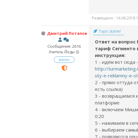
Размещено : 16.06.2018 1
Topic starter
Дмитрий Потапов
Ответ на вопрос 
Сообщения: 2616
тариф Сегменто 
Учитель Йоды 😉
инструкция:
Admin
1 - идём вот сюда 
http://turmarketin
uty-e-reklamny-e-str
2 - прямо оттуда о
есть ссылка)
3 - возвращаемся 
платформе
4 - включаем Миши
0:20
5 - нажимаем в сег
6 - выбираем самы
7 - появляются оп