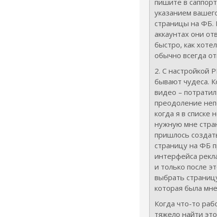
пишите в саппорт
указанием вашего
страницы на ФБ.
аккаунтах они от
быстро, как хотел
обычно всегда о
2. С настройкой Р
бывают чудеса. К
видео – потратил 
преодоление неп
когда я в списке 
нужную мне стра
пришлось создат
страницу на ФБ п
интерфейса рекл
и только после эт
выбрать страницу
которая была мн
Когда что-то раб
тяжело найти эт