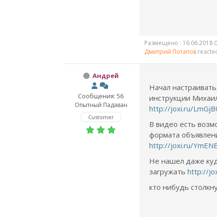
Размещено : 16.06.2018 0
Дмитрий Потапов
reacte
Андрей
Начал настраивать
Сообщения: 56
инструкции Михаи
Опытный Падаван
http://joxi.ru/LmG
Customer
В видео есть возм
формата объявлени
http://joxi.ru/YmE
Не нашел даже куд
загружать
http://
кто нибудь столкну