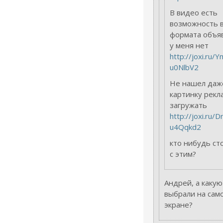
В видео есть
возможность 
формата объяв
у меня нет
http://joxi.ru
u0NlbV2
Не нашел даж
картинку рекл
загружать
http://joxi.ru
u4Qqkd2
кто нибудь ст
с этим?
Андрей, а какую
выбрали на сам
экране?