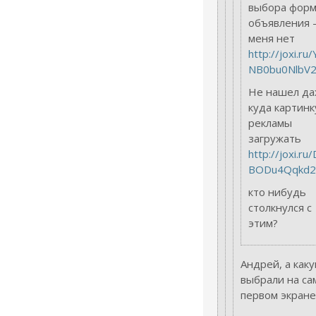
выбора форм
объявления -
меня нет
http://joxi.ru
NB0bu0NlbV
Не нашел д
куда картинк
рекламы
загружать
http://joxi.ru
BODu4Qqkd2
кто нибудь
столкнулся с
этим?
Андрей, а как
выбрали на са
первом экране