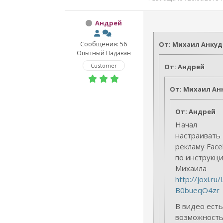
Андрей
Сообщения: 56
От: Михаил Анку
Опытный Падаван
Customer
От: Андрей
От: Михаил Ан
От: Андрей
Начал
настраивать
рекламу Fac
по инструкц
Михаила
http://joxi.ru
B0bueqO4zr
В видео есть
возможност