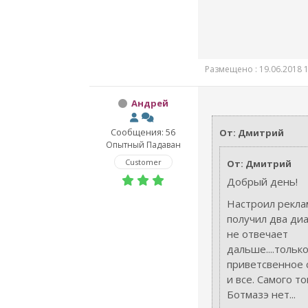
Размещено : 19.06.2018 1
Андрей
Сообщения: 56
От: Дмитрий
Опытный Падаван
Customer
От: Дмитрий
Добрый день!
Настроил рекла
получил два диа
не отвечает
дальше....тольк
приветсвенное
и все. Самого т
Ботмазэ нет...