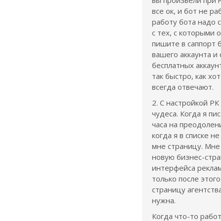
вы произвели при н
все ок, и бот не р
работу бота надо с
с тех, с которыми 
пишите в саппорт 
вашего аккаунта и
бесплатных аккаун
так быстро, как хо
всегда отвечают.
2. С настройкой РК
чудеса. Когда я пи
часа на преодолен
когда я в списке н
мне страницу. Мне
новую бизнес-стра
интерфейса реклам
только после этого
страницу агентств
нужна.
Когда что-то работ