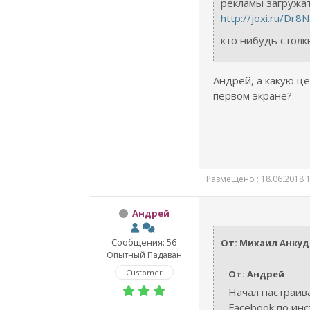
рекламы загружа
http://joxi.ru/D
кто нибудь столк
Андрей, а какую ц
первом экране?
Размещено : 18.06.2018 1
Андрей
Сообщения: 56
От: Михаил Анку
Опытный Падаван
Customer
От: Андрей
Начал настраив
Facebook по ин