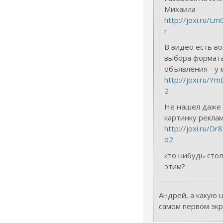
Михаила
http://joxi.ru/
r
В видео есть в
выбора формат
объявления - у 
http://joxi.ru/
2
Не нашел даже 
картинку рекла
http://joxi.ru/
d2
кто нибудь стол
этим?
Андрей, а какую 
самом первом эк