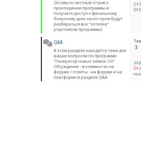
Оставьте честный отзыв о
прохождении программы и
От 
получите доступ к финальному
бонусному дню, на котором будут
разбираться все "хотелки"
участников программы!
Те
Q&A
3
В этом разделе находится тема для
ваших вопросов по программе
"Генератор новых заявок 3.0".
ЗА
Обсуждение - в комментах на
От 
форуме / ответы - на форуме и на
наз
платформе в разделе Q&A.