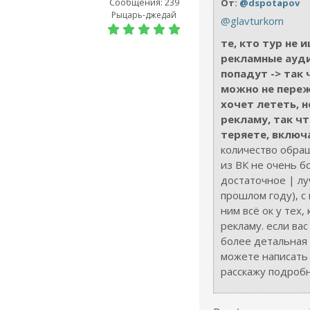
Сообщения: 239
От:
@dspotapov
Рыцарь-джедай
@glavturkom
те, кто тур не и
рекламные ауд
попадут -> так 
можно не переж
хочет лететь, 
рекламу, так чт
теряете, включа
количество обра
из ВК не очень б
достаточное | лу
прошлом году), с
ним всё ок у тех,
рекламу. если ва
более детальная 
можете написать 
расскажу подробн