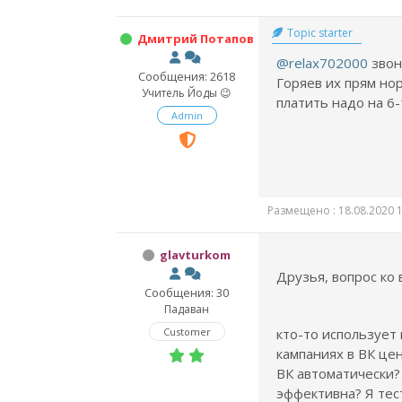
Topic starter
Дмитрий Потапов
@relax702000
звон
Сообщения: 2618
Горяев их прям но
Учитель Йоды 😉
платить надо на 6-
Admin
Размещено : 18.08.2020 1
glavturkom
Друзья, вопрос ко 
Сообщения: 30
Падаван
Customer
кто-то использует
кампаниях в ВК це
ВК автоматически?
эффективна? Я тес