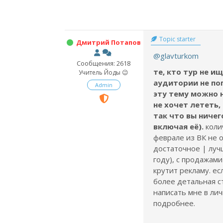
Topic starter
Дмитрий Потапов
@glavturkom
Сообщения: 2618
те, кто тур не и
Учитель Йоды 😉
аудитории не поп
Admin
эту тему можно 
не хочет лететь,
так что вы ничег
включая её).
коли
феврале из ВК не 
достаточное | луч
году), с продажами 
крутит рекламу. ес
более детальная с
написать мне в лич
подробнее.