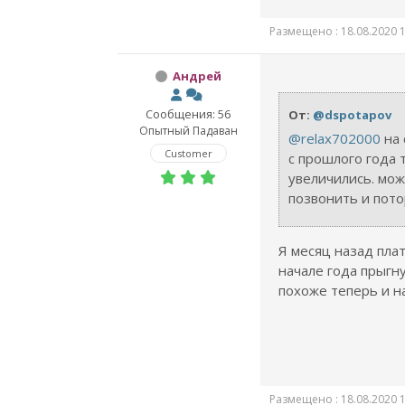
Размещено : 18.08.2020 1
Андрей
Сообщения: 56
От:
@dspotapov
Опытный Падаван
@relax702000
на 
Customer
с прошлого года
увеличились. мож
позвонить и пото
Я месяц назад плат
начале года прыгну
похоже теперь и на
Размещено : 18.08.2020 1