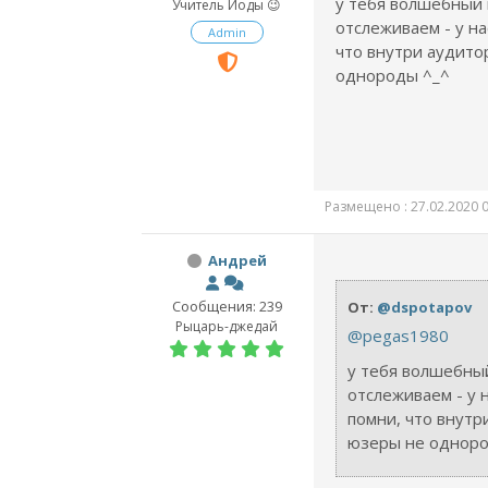
у тебя волшебный 
Учитель Йоды 😉
отслеживаем - у на
Admin
что внутри аудито
однороды ^_^
Размещено : 27.02.2020 0
Андрей
Сообщения: 239
От:
@dspotapov
Рыцарь-джедай
@pegas1980
у тебя волшебны
отслеживаем - у н
помни, что внутр
юзеры не одноро