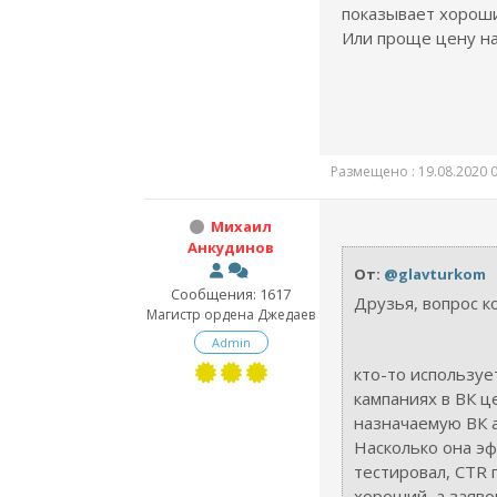
показывает хороши
Или проще цену на
Размещено : 19.08.2020 0
Михаил
Анкудинов
От:
@glavturkom
Сообщения: 1617
Друзья, вопрос ко
Магистр ордена Джедаев
Admin
кто-то используе
кампаниях в ВК ц
назначаемую ВК 
Насколько она э
тестировал, CTR 
хороший, а заяво