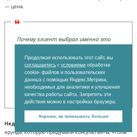
— цена.
Почему клиент выбрал именно это
направление? Что для него важно в
Продолжая использовать этот сайт, вы
поездке? Чем он планирует там
соглашаетесь
с
условиями
обработки
заниматься? Где он раньше отдыхал
cookie- файлов и пользовательских
и что ему там понравилось? Какие у
данных с помощью Яндекс.Метрика,
необходимых для аналитики и улучшения
него ожидания от поездки?
качества работы сайта. Запретить эти
действия можно в настройках браузера.
Хорошо, не показывать больше
Недоменеджеру пофиг.
Для него всё это полная
ерунда, которую придумали консультанты, чтобы