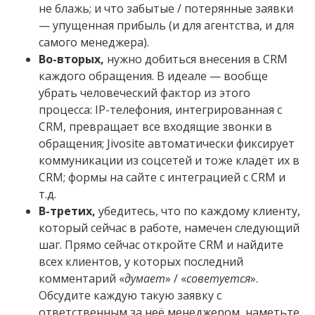
не блажь; и что забытые / потерянные заявки
— упущенная прибыль (и для агентства, и для
самого менеджера).
Во-вторых,
нужно добиться внесения в CRM
каждого обращения. В идеале — вообще
убрать человеческий фактор из этого
процесса: IP-телефония, интегрированная с
CRM, превращает все входящие звонки в
обращения; Jivosite автоматически фиксирует
коммуникации из соцсетей и тоже кладёт их в
CRM; формы на сайте c интеграцией с CRM и
т.д.
В-третих,
убедитесь, что по каждому клиенту,
который сейчас в работе, намечен следующий
шаг. Прямо сейчас откройте CRM и найдите
всех клиентов, у которых последний
комментарий «
думает
» / «
советуется
».
Обсудите каждую такую заявку с
ответственным за неё менеджером, наметьте