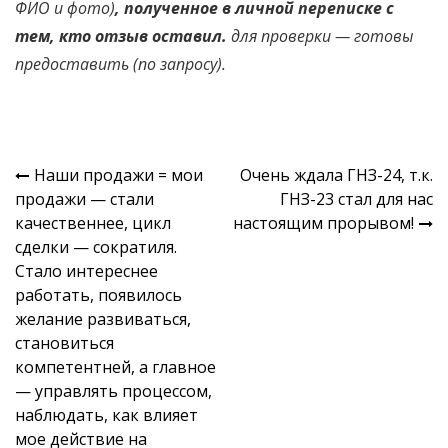
ФИО и фото)
, полученное в личной переписке с
тем, кто отзыв оставил.
для проверки —
готовы
предоставить
(
по запросу
).
Навигация
Наши продажи = мои
Очень ждала ГНЗ-24, т.к.
продажи — стали
ГНЗ-23 стал для нас
по
качественнее, цикл
настоящим прорывом!
записям
сделки — сократиля.
Стало интереснее
работать, появилось
желание развиваться,
становиться
компетентней, а главное
— управлять процессом,
наблюдать, как влияет
мое действие на