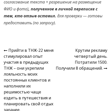
согласование текста + разрешение на размещение
ФИО и фото)
, полученное в личной переписке с
тем, кто отзыв оставил.
для проверки —
готовы
предоставить
(
по запросу
).
Навигация
Прийти в ТНЖ-22 меня
Крутим рекламу
стимулировал опыт
четвертый день.
по
участия в предыдущих
Потратили 1500.
записям
ТНЖ – они укрепили
Получили 8 обращений.
лояльность моих
постоянных клиентов и
наполнили их
решимостью чаще
ездить в путешествия и
планировать свой отдых
заранее.