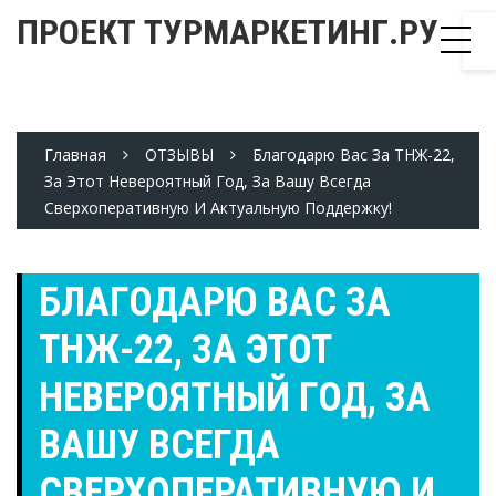
Skip
ПРОЕКТ ТУРМАРКЕТИНГ.РУ
to
content
Главная
ОТЗЫВЫ
Благодарю Вас За ТНЖ-22,
За Этот Невероятный Год, За Вашу Всегда
Сверхоперативную И Актуальную Поддержку!
БЛАГОДАРЮ ВАС ЗА
ТНЖ-22, ЗА ЭТОТ
НЕВЕРОЯТНЫЙ ГОД, ЗА
ВАШУ ВСЕГДА
СВЕРХОПЕРАТИВНУЮ И