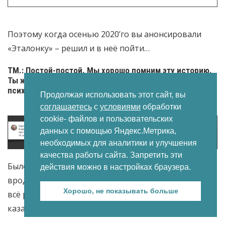
Поэтому когда осенью 2020’го вы анонсировали
«Эталонку» – решил и в неё пойти…
ТМ.: Постой-постой. Мы хорошо помним эту историю.
Ты же перед заходом в «Эталонку» подумывал
психологом стать. У нас даже скриншот сохранился:
Продолжая использовать этот сайт, вы
соглашаетесь
с
условиями
обработки
cookie- файлов и пользовательских
данных с помощью Яндекс.Метрика,
необходимых для аналитики и улучшения
качества работы сайта. Запретить эти
Было дело.
🙂
Вроде и туры ковидные все перенёс,
действия можно в настройках браузера.
вроде и обращений новых полно, брони идут…но
Хорошо, не показывать больше
всё равно будущее туризма было призрачным –
казалось, что локдаун – это надолго.