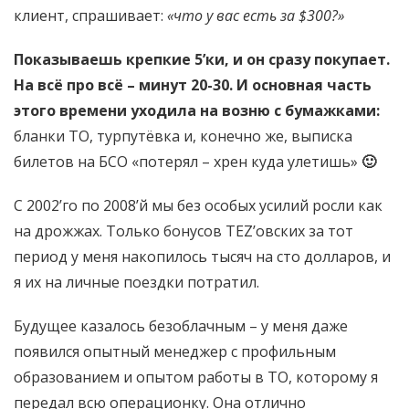
клиент, спрашивает:
«что у вас есть за $300?»
Показываешь крепкие 5’ки, и он сразу покупает.
На всё про всё – минут 20-30. И
основная часть
этого времени уходила на возню с бумажками:
бланки ТО, турпутёвка и, конечно же, выписка
билетов на БСО «потерял – хрен куда улетишь»
🙂
С 2002’го по 2008’й мы без особых усилий росли как
на дрожжах. Только бонусов TEZ’овских за тот
период у меня накопилось тысяч на сто долларов, и
я их на личные поездки потратил.
Будущее казалось безоблачным – у меня даже
появился опытный менеджер с профильным
образованием и опытом работы в ТО, которому я
передал всю операционку. Она отлично