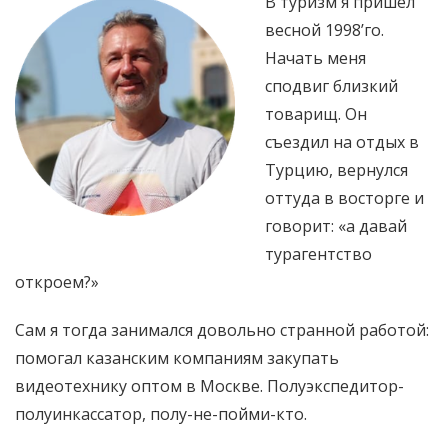
В туризм я пришёл
весной 1998’го.
Начать меня
сподвиг близкий
товарищ. Он
съездил на отдых в
Турцию, вернулся
оттуда в восторге и
говорит: «а давай
турагентство
откроем?»
Сам я тогда занимался довольно странной работой:
помогал казанским компаниям закупать
видеотехнику оптом в Москве. Полуэкспедитор-
полуинкассатор, полу-не-пойми-кто.