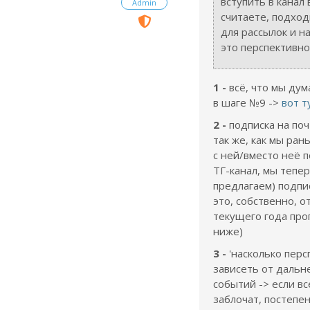
вступить в канал 
Admin
считаете, подход
для рассылок и н
это перспективно
1 -
всё, что мы дум
в шаге №9 ->
вот т
2 -
подписка на поч
так же, как мы ра
с ней/вместо неё 
ТГ-канал, мы тепе
предлагаем) подпи
это, собственно, 
текущего года прог
ниже)
3 -
'насколько перс
зависеть от дальн
событий -> если в
заблочат, постепе