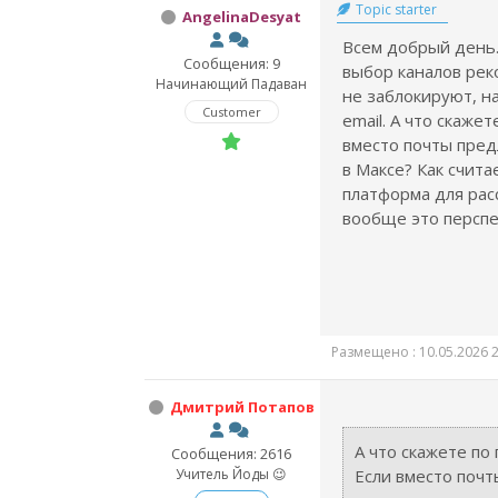
Topic starter
AngelinaDesyat
Всем добрый день.
Сообщения: 9
выбор каналов рек
Начинающий Падаван
не заблокируют, н
Customer
email. А что скаже
вместо почты предл
в Максе? Как счита
платформа для рас
вообще это персп
Размещено : 10.05.2026 2
Дмитрий Потапов
А что скажете по
Сообщения: 2616
Учитель Йоды 😉
Если вместо почт