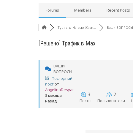
Forums
Members
Recent Posts
Туристы На всю Жизн...
Ваши ВОПРОСЫ
[Решено]
Трафик в Max
ВАШИ
ВОПРОСЫ
Последний
пост
от
AngelinaDesyat
3
2
3 месяца
Посты
Пользователи
назад