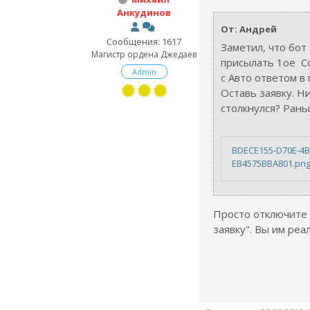
Анкудинов
От: Андрей
Сообщения: 1617
Заметил, что бот 
Магистр ордена Джедаев
присылать 1ое С
Admin
с Авто ответом в
Оставь заявку. Ни
столкнулся? Рань
BDECE155-D70E-4B
EB4575BBA801.pn
Просто отключите
заявку". Вы им реа