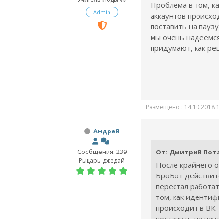
Проблема в том, к
Admin
аккаунтов происхо
поставить на паузу
мы очень надеемся
придумают, как ре
Размещено : 14.10.2018 1
Андрей
Сообщения: 239
От: Дмитрий Пот
Рыцарь-джедай
После крайнего о
БроБот действит
перестал работат
том, как идентиф
происходит в ВК.
поставить на пау