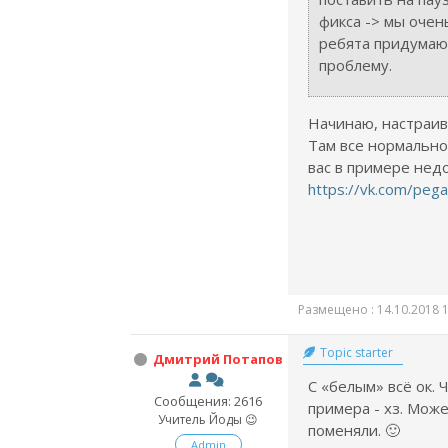
фикса -> мы очен
ребята придумаю
проблему.
Начинаю, настраив
Там все нормально
вас в примере нед
https://vk.com/peg
Размещено : 14.10.2018 1
Topic starter
Дмитрий Потапов
С «белым» всё ок. 
Сообщения: 2616
примера - хз. Мож
Учитель Йоды 😉
поменяли. 🙂
Admin