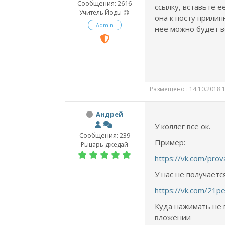
Сообщения: 2616
ссылку, вставьте её
Учитель Йоды 😉
она к посту прилипн
Admin
неё можно будет в
Размещено : 14.10.2018 1
Андрей
У коллег все ок.
Сообщения: 239
Пример:
Рыцарь-джедай
https://vk.com/prov
У нас не получается
https://vk.com/21p
Куда нажимать не 
вложении