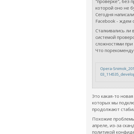
"проверке", без 
которой оно не б
Сегодня написал
Facebook - ждем 
Сталкивались ли 
системой проверо
сложностями при 
Что порекоменд
Opera-Snimok_201
03_114535_develo
Это какая-то новая
которых мы подкл
продолжают стаби
Похожие проблемы 
апреле, из-за скан
политикой конфид