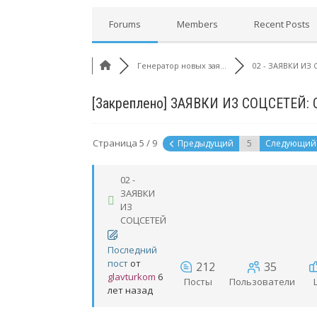
Forums
Members
Recent Posts
Генератор новых зая...
02 - ЗАЯВКИ ИЗ 
[Закреплено]
ЗАЯВКИ ИЗ СОЦСЕТЕЙ:
Страница 5 / 9
Предыдущий
Следующи
02 -
ЗАЯВКИ
ИЗ
СОЦСЕТЕЙ
Последний
пост
от
212
35
glavturkom
6
Посты
Пользователи
лет назад