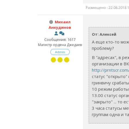
Размещено : 22.08.2018 1
Михаил
Анкудинов
От: Алексей
Сообщения: 1617
А еще кто-то мо
Магистр ордена Джедаев
проблему?
Admin
В "адресах", в р
организации в В
http://prntscr.com/
статус "открыто" 
гринвичу срабатыв
10 режим работы 
13.00 статус орг
"закрыто" ... то е
3 часа статусы м
группам одна и та