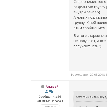
Старых клиентов о
отдельную группу 
внутри сенлер).
А новых подписыва
группу. К ней при
этим сообщением.
В итоге старые кл
не получают, а вс
получают. Изи :).
Размещено : 22.08.2018 1
Андрей
Сообщения: 56
От: Михаил Анку
Опытный Падаван
Customer