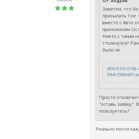
От: Андрей
Заметил, что бо
присылать 1ое
вместе с Авто о
приложении Ост
Никто с таким н
столкнулся? Ра
было ок
BDECE155-D70E-
EB4575BBA801.p
Просто отключит
"оставь заявку".
пользуетесь?
Реально почти каж