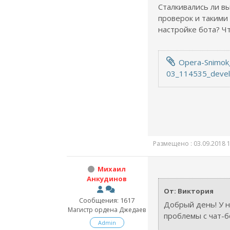
Сталкивались ли вы
проверок и такими
настройке бота? 
Opera-Snimok
03_114535_devel
Размещено : 03.09.2018 1
Михаил
Анкудинов
От: Виктория
Сообщения: 1617
Добрый день! У н
Магистр ордена Джедаев
проблемы с чат-б
Admin