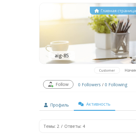
Главная страниц
aig-85
Начи
Customer
Follow
0
Followers
/
0
Following
Активность
Профиль
Темы: 2
/
Ответы: 4