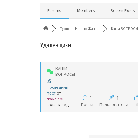
Forums
Members
Recent Posts
Туристы На всю Жизн...
Ваши ВОПРОСЫ
Удаленщики
ВАШИ
ВОПРОСЫ
Последний
пост
от
1
1
travelsp8
3
Посты
Пользователи
L
года назад