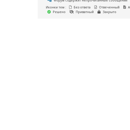
Форум содержит непрочитанные сообщения
Иконки тем :
Без ответа
Отвеченный
А
Решено
Приватный
Закрыто