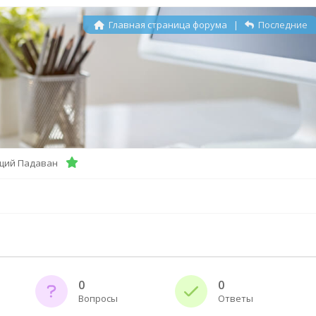
Главная страница форума
|
Последние
щий Падаван
0
0
Вопросы
Ответы