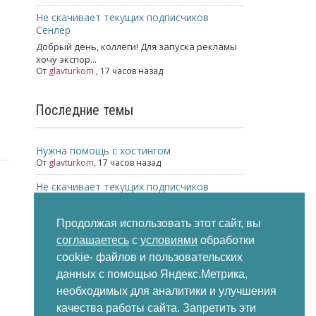
Не скачивает текущих подписчиков
Сенлер
Добрый день, коллеги! Для запуска рекламы
хочу экспор...
От
glavturkom
, 17 часов назад
Последние темы
Нужна помощь с хостингом
От
glavturkom
,
17 часов назад
Не скачивает текущих подписчиков
Сенлер
От
glavturkom
,
17 часов назад
Продолжая использовать этот сайт, вы
Не загружаются фото в карусель в ВК,
соглашаетесь
с
условиями
обработки
помогите разобраться пожалуйста
cookie- файлов и пользовательских
От
Юлия
,
2 недели назад
данных с помощью Яндекс.Метрика,
Директ коммандер
необходимых для аналитики и улучшения
От
Ольга
,
2 недели назад
качества работы сайта. Запретить эти