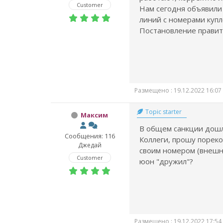
Customer
Нам сегодня объявили
линий с номерами купл
Постановление правит
Размещено : 19.12.2022 16:07
Topic starter
Максим
В общем санкции дошл
Сообщения: 116
Коллеги, прошу пореко
Джедай
своим номером (внешне
Customer
юон "дружил"?
Размещено : 19.12.2022 17:54