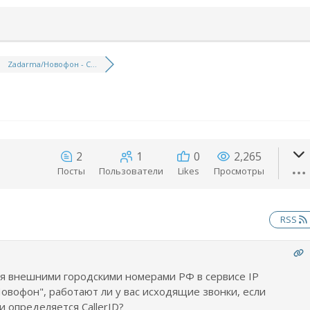
Zadarma/Новофон - С...
2
1
0
2,265
Посты
Пользователи
Likes
Просмотры
RSS
ся внешними городскими номерами РФ в сервисе IP
вофон", работают ли у вас исходящие звонки, если
и определяется CallerID?