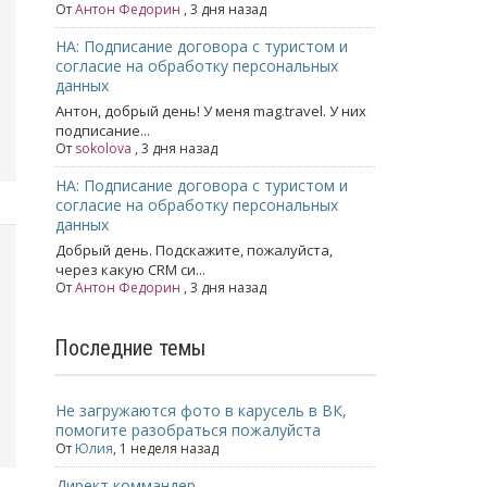
От
Антон Федорин
, 3 дня назад
НА: Подписание договора с туристом и
согласие на обработку персональных
данных
Антон, добрый день! У меня mag.travel. У них
подписание...
От
sokolova
, 3 дня назад
НА: Подписание договора с туристом и
согласие на обработку персональных
данных
Добрый день. Подскажите, пожалуйста,
через какую CRM си...
От
Антон Федорин
, 3 дня назад
Последние темы
Не загружаются фото в карусель в ВК,
помогите разобраться пожалуйста
От
Юлия
,
1 неделя назад
Директ коммандер