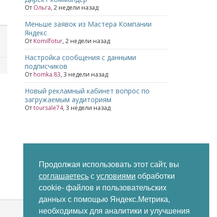
От
Ольга
,
2 недели назад
Меньше заявок из Мастера Компании
Яндекс
От
Komilfotur
,
2 недели назад
Настройка сообщения с данными
подписчиков
От
homka.83
,
3 недели назад
Новый рекламный кабинет вопрос по
загружаемым аудиториям
От
toursale74
,
3 недели назад
Продолжая использовать этот сайт, вы
соглашаетесь
с
условиями
обработки
cookie- файлов и пользовательских
Последние
Непрочитанные
Метки
данных с помощью Яндекс.Метрика,
необходимых для аналитики и улучшения