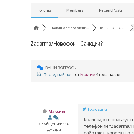
Forums
Members
Recent Posts
Эталонное Управлени...
Ваши ВОПРОСЫ
Zadarma/Новофон - Санкции?
ВАШИ ВОПРОСЫ
Последний пост
от
Максим
4 года назад
Topic starter
Максим
Коллеги, кто пользует
Сообщения: 116
телефонии "Zadarma/Но
Джедай
работают, корректно л