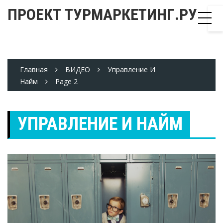
Skip
ПРОЕКТ ТУРМАРКЕТИНГ.РУ
to
content
Главная
ВИДЕО
Управление И
Найм
Page 2
УПРАВЛЕНИЕ И НАЙМ