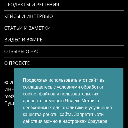
ПРОДУКТЫ И РЕШЕНИЯ
КЕЙСЫ И ИНТЕРВЬЮ
СТАТЬИ И ЗАМЕТКИ
ВИДЕО И ЭФИРЫ
ОТЗЫВЫ О НАС
О ПРОЕКТЕ
Продолжая использовать этот сайт, вы
© 2024-2026 | ИП Потапов Дмитрий Сергеевич |
соглашаетесь
с
условиями
обработки
ИНН 645493289356 | ОГРН 324645700046374 |
cookie- файлов и пользовательских
me@dspotapov.ru | +7-927-150-73-17 | Саратов, ул.
данных с помощью Яндекс.Метрика,
Пушкина, д. 6/8, кв. 13 | Проект TurMarketing.ru
необходимых для аналитики и улучшения
ПРОДУКТЫ И РЕШЕНИЯ
ОТЗЫВЫ
качества работы сайта. Запретить эти
О ПРОЕКТЕ
действия можно в настройках браузера.
Политика обработки персональных