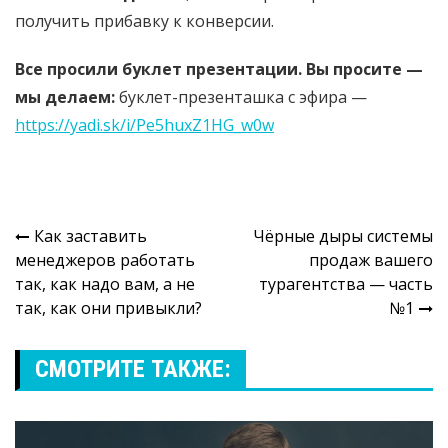
получить прибавку к конверсии.
Все просили буклет презентации. Вы просите —
мы делаем:
буклет-презенташка с эфира —
https://yadi.sk/i/Pe5huxZ1HG_w0w
Навигация
Как заставить
Чёрные дыры системы
менеджеров работать
продаж вашего
по
так, как надо вам, а не
турагентства — часть
записям
так, как они привыкли?
№1
СМОТРИТЕ ТАКЖЕ: