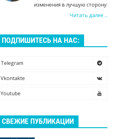
изменения в лучшую сторону:
Читать далее ...
[ видео №3
ПОДПИШИТЕСЬ НА НАС:
легирование полномочий в
результат
рагентстве: системный подход
директора 
Telegram
Vkontakte
Youtube
СВЕЖИЕ ПУБЛИКАЦИИ