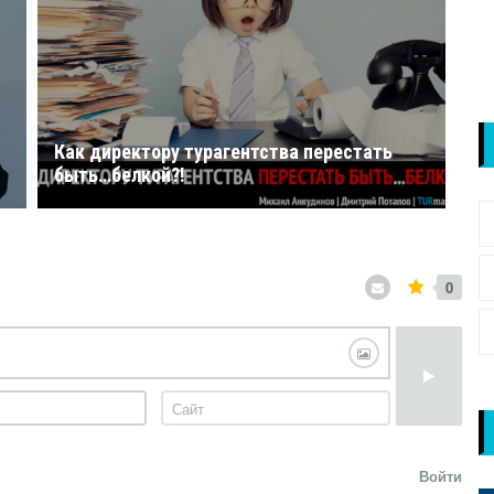
Как директору турагентства перестать
Де
быть…белкой?!
ту
0
Войти