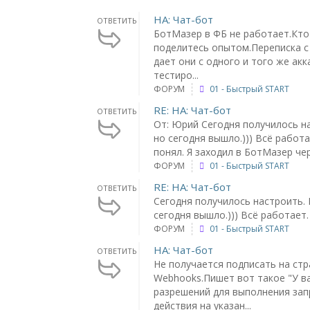
НА: Чат-бот
ОТВЕТИТЬ
БотМазер в ФБ не работает.Кто
поделитесь опытом.Переписка с
дает они с одного и того же ак
тестиро...
ФОРУМ
01 - Быстрый START
RE: НА: Чат-бот
ОТВЕТИТЬ
От: Юрий Сегодня получилось н
но сегодня вышло.))) Всё работ
понял. Я заходил в БотМазер чере
ФОРУМ
01 - Быстрый START
RE: НА: Чат-бот
ОТВЕТИТЬ
Сегодня получилось настроить. 
сегодня вышло.))) Всё работает.
ФОРУМ
01 - Быстрый START
НА: Чат-бот
ОТВЕТИТЬ
Не получается подписать на ст
Webhooks.Пишет вот такое "У в
разрешений для выполнения за
действия на указан...