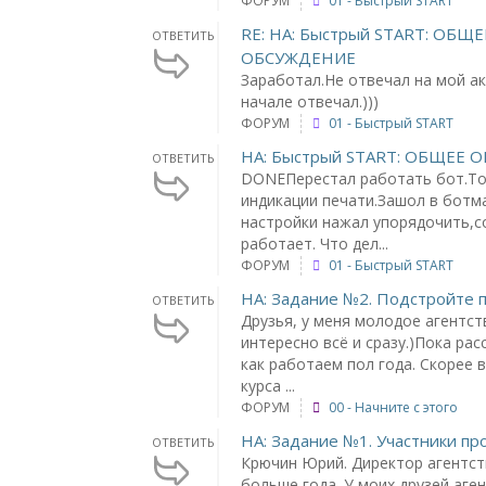
ФОРУМ
01 - Быстрый START
RE: НА: Быстрый START: ОБЩЕ
ОТВЕТИТЬ
ОБСУЖДЕНИЕ
Заработал.Не отвечал на мой ак
начале отвечал.)))
ФОРУМ
01 - Быстрый START
НА: Быстрый START: ОБЩЕЕ
ОТВЕТИТЬ
DONEПерестал работать бот.То
индикации печати.Зашол в ботм
настройки нажал упорядочить,со
работает. Что дел...
ФОРУМ
01 - Быстрый START
НА: Задание №2. Подстройте п
ОТВЕТИТЬ
Друзья, у меня молодое агентс
интересно всё и сразу.)Пока рас
как работаем пол года. Скорее 
курса ...
ФОРУМ
00 - Начните с этого
НА: Задание №1. Участники пр
ОТВЕТИТЬ
Крючин Юрий. Директор агентств
больше года. У моих друзей аге