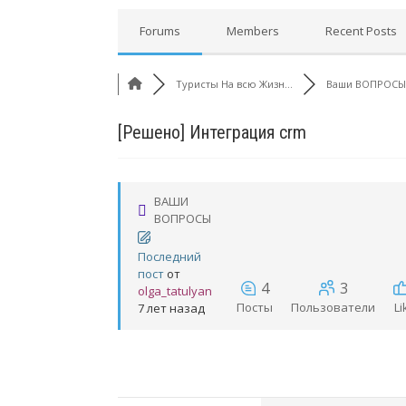
Forums
Members
Recent Posts
Туристы На всю Жизн...
Ваши ВОПРОСЫ
[Решено]
Интеграция crm
ВАШИ
ВОПРОСЫ
Последний
пост
от
4
3
olga_tatulyan
Посты
Пользователи
Li
7 лет назад