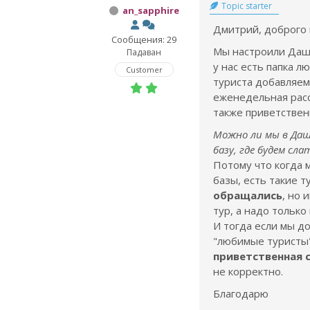
Topic starter
an_sapphire
Дмитрий, доброго 
Сообщения: 29
Мы настроили Дашу
Падаван
у нас есть папка л
Customer
туриста добавляем 
еженедельная расс
также приветствен
Можно ли мы в Даш
базу, где будем сл
Потому что когда
базы, есть такие 
обращались
, но 
тур, а надо только
И тогда если мы до
"любимые туристы
приветственная 
не корректно.
Благодарю