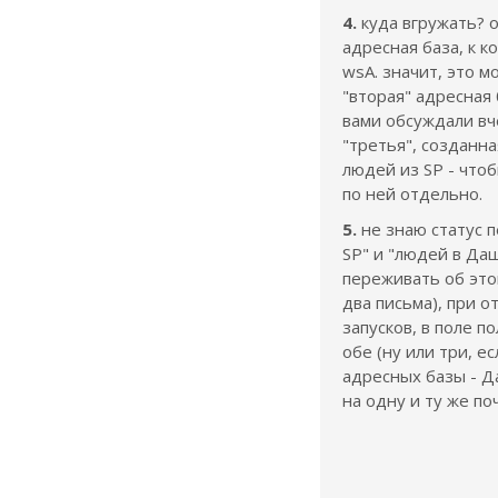
4.
куда вгружать? 
адресная база, к 
wsA. значит, это м
"вторая" адресная 
вами обсуждали вч
"третья", созданн
людей из SP - что
по ней отдельно.
5.
не знаю статус 
SP" и "людей в Даш
переживать об это
два письма), при о
запусков, в поле 
обе (ну или три, е
адресных базы - Д
на одну и ту же по