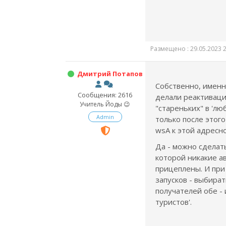
Размещено : 29.05.2023 2
Дмитрий Потапов
Собственно, именн
Сообщения: 2616
делали реактиваци
Учитель Йоды 😉
"стареньких" в 'лю
Admin
только после этог
wsA к этой адресно
Да - можно сделат
которой никакие а
прицеплены. И при
запусков - выбират
получателей обе - 
туристов'.