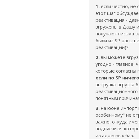
1.
если честно, не 
этот шаг обсужда
реактивация - дав
вгружены в Дашу и
получают письма за
были из SP раньше
реактивации)?
2.
вы можете вгрузи
угодно - главное, 
которые согласны 
если по SP ничег
выгрузка-вгрузка 
реактивационного
понятным причинам
3.
на юоне импорт в
особенному" не от
важно, откуда име
подписчики, котор
из адресных баз.