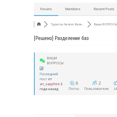
Forums
Members
Recent Posts
Туристы На всю Жизн...
Ваши ВОПРОСЫ
[Решено]
Разделение баз
ВАШИ
ВОПРОСЫ
Последний
пост
от
6
2
an_sapphire
3
Посты
Пользователи
L
года назад