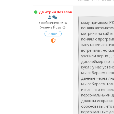
Дмитрий Потапов
кому присылал РК
Сообщения: 2616
Учитель Йоды 😉
поняла автоматич
метрике на сайте
Admin
поняли с програм
запутанее лексик
встречала , но см
уяснили верно ) ,
дисклеймер (вот 
куки ) у нас устан
мы собираем пер
данные через янд
мы собираем тол
и все , что не явл
персональными да
должны исправит
обосновать , что
персональные дан