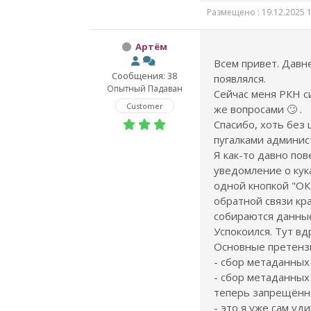
Размещено : 19.12.2025 1
Артём
Всем привет. Давн
Сообщения: 38
появлялся.
Опытный Падаван
Сейчас меня РКН с
Customer
же вопросами 🙄 .
Спасибо, хоть без 
пугалками админис
Я как-то давно пов
уведомление о кука
одной кнопкой "ОК
обратной связи кра
собираются данные 
Успокоился. Тут вд
Основные претенз
- сбор метаданных
- сбор метаданных
теперь запрещённо
- это я уже сам уди