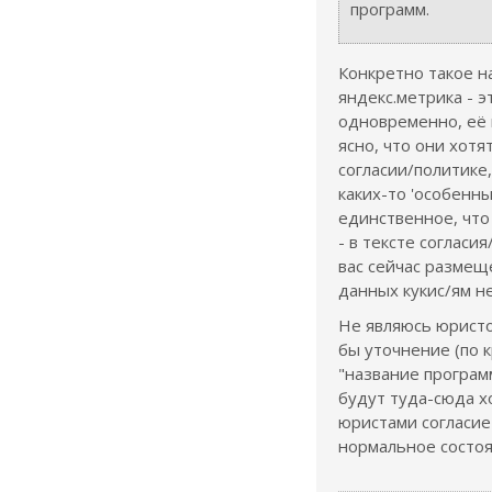
программ.
Конкретно такое н
яндекс.метрика - э
одновременно, её н
ясно, что они хотят 
согласии/политике,
каких-то 'особенны
единственное, что
- в тексте согласи
вас сейчас размещ
данных кукис/ям н
Не являюсь юристо
бы уточнение (по 
"название програм
будут туда-сюда х
юристами согласие
нормальное состоя