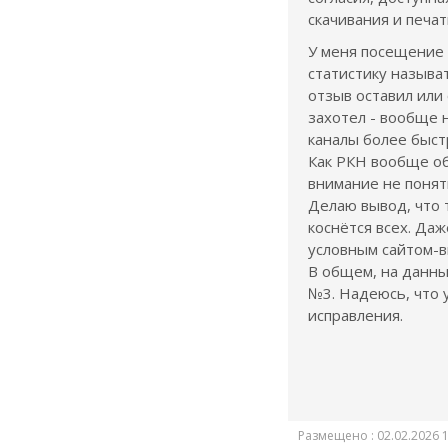
скачивания и печа
У меня посещение 
статистику называт
отзыв оставил или
захотел - вообще 
каналы более быст
Как РКН вообще об
внимание не понят
Делаю вывод, что т
коснётся всех. Даж
условным сайтом-в
В общем, на данн
№3. Надеюсь, что 
исправления.
Размещено : 02.02.2026 1