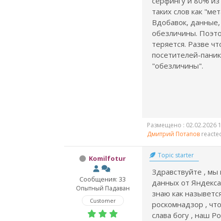
сёрфингу и 80% из
таких слов как "мет
Вдобавок, данные,
обезличины. Поэт
теряется. Разве чт
посетителей-паник
"обезличины".
Размещено : 02.02.2026 1
Дмитрий Потапов
reacte
Topic starter
Komilfotur
Здравствуйте , мы 
Сообщения: 33
данных от Яндекса 
Опытный Падаван
знаю как назывется
Customer
роскомнадзор , что 
слава богу , наш Р