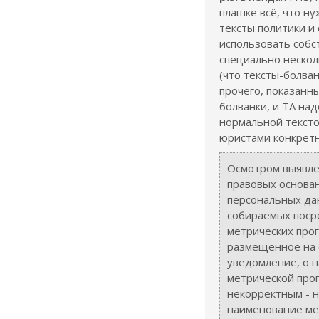
плашке всё, что ну
тексты политики и
использовать собс
специально нескол
(что тексты-болван
прочего, показанны
болванки, и ТА на
нормальной тексто
юристами конкретно
Осмотром выявле
правовых основа
персональных да
собираемых поср
метрических прог
размещенное на 
уведомление, о 
метрической про
некорректным - 
наименование ме