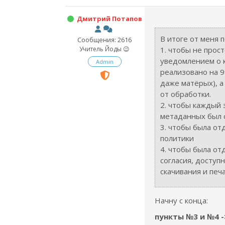
Дмитрий Потапов
В итоге от меня 
Сообщения: 2616
Учитель Йоды 😉
1. чтобы не прос
уведомлением о к
Admin
реализовано на 9
даже матёрых), а
от обработки.
2. чтобы каждый 
метаданных был 
3. чтобы была от
политики
4. чтобы была от
согласия, доступ
скачивания и печ
Начну с конца:
пункты №3 и №4 ->