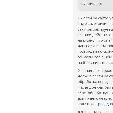
сталкивался
1 - если на сайте 
яндекс.метрики (а 
сайт рекламируется
плашке действите
написано, что сайт
данные для ЯМ. пр
прикладываю скрин
гениального в нём 
на большинстве са
2 - ссылка, котора
должна вести на со
обработки перс.да
числе должны быть
сбор/обработку/...
для яндекс.метрик
политики -
раз
,
два
p.s.
в лендах ГНЗ, 