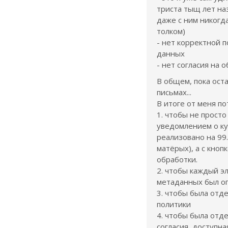
триста тыщ лет на
даже с ним никогд
толком)
- нет корректной 
данных
- нет согласия на 
В общем, пока ост
письмах...
В итоге от меня по
1. чтобы не просто
уведомлением о кук
реализовано на 99
матёрых), а с кноп
обработки.
2. чтобы каждый э
метаданных был оп
3. чтобы была отд
политики
4. чтобы была отд
согласия, доступна