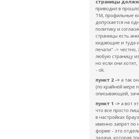
страницы должн
приводил в прошло
ТМ, профильные юр
допускается на од
политику и согласи
страницы есть анк
кидающие и туда и 
печати" -> честно,
любую страницу из
но если они хотят,
- ok.
пункт 2 ->
а так о
(по крайней мере п
описывающей, заче
пункт 1 ->
а вот эт
что все просто пи
в настройках брауз
именно запрет по 
форме - это отдел
задача, которая тр