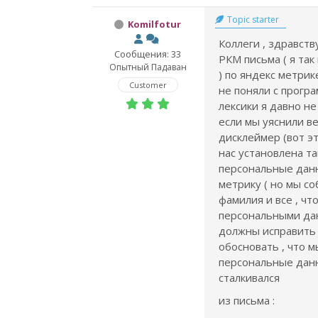
Topic starter
Komilfotur
Коллеги , здравств
Сообщения: 33
РКМ письма ( я так
Опытный Падаван
) по яндекс метрик
Customer
не поняли с прогр
лексики я давно не 
если мы уяснили ве
дисклеймер (вот эт
нас установлена та
персональные дан
метрику ( но мы с
фамилия и все , чт
персональными дан
должны исправить
обосновать , что 
персональные данн
сталкивался
из письма :