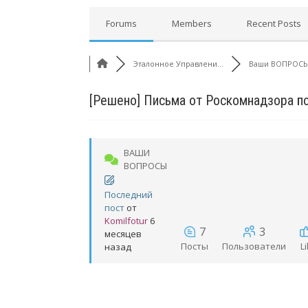
Forums
Members
Recent Posts
Эталонное Управлени...
Ваши ВОПРОС
[Решено]
Письма от Роскомнадзора по
ВАШИ
ВОПРОСЫ
Последний
пост
от
Komilfotur
6
7
3
месяцев
Посты
Пользователи
L
назад