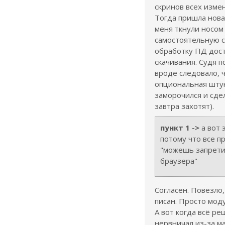
скринов всех измен
Тогда пришла нова
меня ткнули носом
самостоятельную с
обработку ПД дост
скачивания. Судя п
вроде следовало, ч
опциональная штук
заморочился и сдел
завтра захотят).
пункт 1 ->
а вот 
потому что все п
"можешь запрети
браузера"
Согласен. Повезло,
писан. Просто моду
А вот когда всё ре
нервничал из-за м