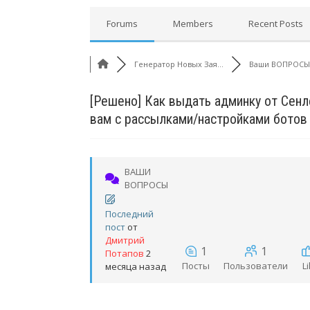
Forums
Members
Recent Posts
Генератор Новых Зая...
Ваши ВОПРОСЫ
[Решено]
Как выдать админку от Сенле
вам с рассылками/настройками ботов
ВАШИ
ВОПРОСЫ
Последний
пост
от
Дмитрий
1
1
Потапов
2
Посты
Пользователи
L
месяца назад