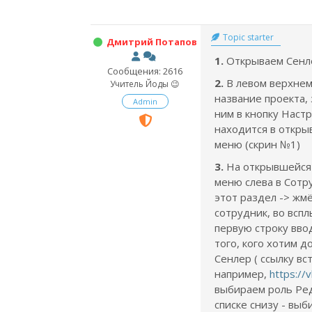
Topic starter
Дмитрий Потапов
1.
Открываем Сенл
Сообщения: 2616
2.
В левом верхнем
Учитель Йоды 😉
название проекта,
Admin
ним в кнопку Настр
находится в откр
меню (скрин №1)
3.
На открывшейся 
меню слева в Сотр
этот раздел -> жм
сотрудник, во всп
первую строку вво
того, кого хотим 
Сенлер ( ссылку вс
например,
https://
выбираем роль Ре
списке снизу - вы