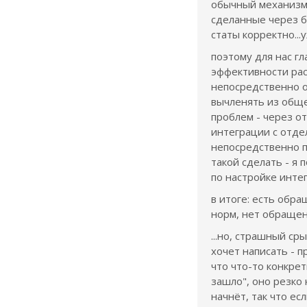
обычный механизм,
сделанные через б
статы корректно...
поэтому для нас гл
эффективности рас
непосредственно 
вычленять из общ
проблем - через о
интеграции с отд
непосредственно п
такой сделать - я 
по настройке интег
в итоге: есть обра
норм, нет обращени
...но, страшный ср
хочет написать - пр
что что-то конкре
зашло", оно резко 
начнёт, так что е