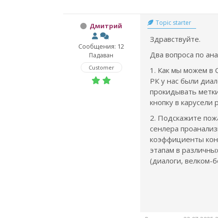
Topic starter
Дмитрий
Здравствуйте.
Сообщения: 12
Два вопроса по ана
Падаван
Customer
1. Как мы можем в 
РК у нас были диа
прокидывать метки 
кнопку в карусели
2. Подскажите пож
сенлера проанали
коэффициенты кон
этапам в различны
(диалоги, велком-б