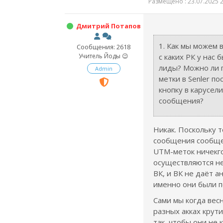
Размещено : 23.07.2025 2
Дмитрий Потапов
1. Как мы можем 
Сообщения: 2618
Учитель Йоды 😉
с каких РК у нас 
лиды? Можно ли 
Admin
метки в Senler по
кнопку в карусел
сообщения?
Никак. Поскольку т
сообщения сообще
UTM-меток ничекго
осуществляются не 
ВК, и ВК не даёт а
именно они были п
Сами мы когда вес
разных акках крут
так, чтобы они не