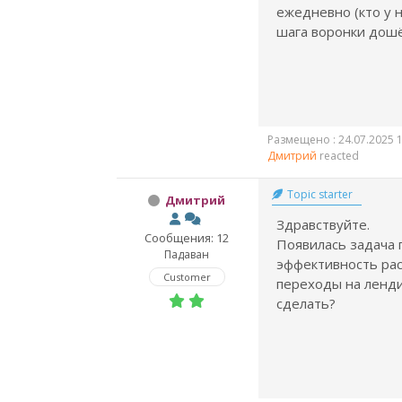
ежедневно (кто у н
шага воронки дошёл
Размещено : 24.07.2025 1
Дмитрий
reacted
Topic starter
Дмитрий
Здравствуйте.
Сообщения: 12
Появилась задача
Падаван
эффективность рас
Customer
переходы на ленди
сделать?