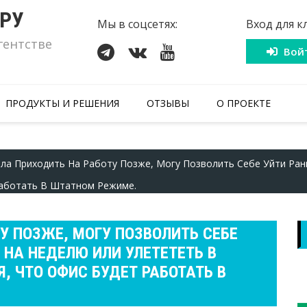
.РУ
Мы в соцсетях:
Вход для к
гентстве
Вой
ПРОДУКТЫ И РЕШЕНИЯ
ОТЗЫВЫ
О ПРОЕКТЕ
ала Приходить На Работу Позже, Могу Позволить Себе Уйти Ран
Работать В Штатном Режиме.
У ПОЗЖЕ, МОГУ ПОЗВОЛИТЬ СЕБЕ
 НА НЕДЕЛЮ ИЛИ УЛЕТЕТЕТЬ В
, ЧТО ОФИС БУДЕТ РАБОТАТЬ В