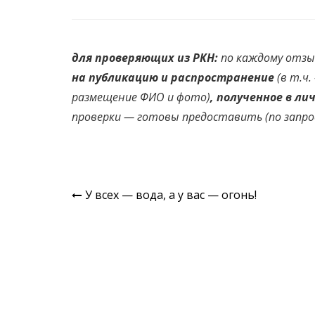
для проверяющих из РКН:
по каждому отзы
на публикацию и распространение
(в т.ч
размещение ФИО и фото)
, полученное в ли
проверки —
готовы
предоставить
(
по запро
Навигация
У всех — вода, а у вас — огонь!
по
записям