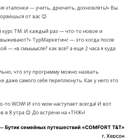
ня эталонки — учить, дрючить, дохновлять!» Вы
орвёшься от вас 😉
й курс ТМ. И каждый раз — что-то новое и
 выживают?» ТурМаркетинг — это когда после
ой — «в смыыысле? как всё? а еще 2 часа я куда
льно, что эту программу можно назвать
е даже самого себя переплюнуть. Как у него это
-то WOW! И это wow наступает всегда! И вот
 в 8 утра 😉 До встречи на «ТНЖ»!
 —
Бутик семейных путешествий
«COMFORT T&T»
г. Херсон