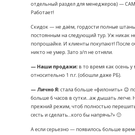
отдельный раздел для менеджеров) — САМИ
Работает!
Скидок — не даём, гордости полные штаны 
постоянным на следующий тур. Уж никак н
попрошайке. И клиенты покупают! После о
никто не умер. Зато з/п не отняли.
— Наши продажи:
в то время как осень у
относительно 1 п.г. (обошли даже РБ).
— Лично Я:
стала больше «филонить» 😉 по
больше 6 часов в сутки…аж дышать легче. Н
прежний режим, чтоб полностью перешить
сесть и сделать…кого бы напрячь?» 🙂
А если серьезно — появилось больше време