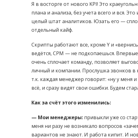
Я в восторге от нового KPI! Это краеуголь
плана и анализа, без учета всего и вся. 
целый штат аналитиков. Юзать его — спл
отдельный кайф.
Скрипты работают все, кроме Y и «вернись 
ведётся, СРМ — не подкопаешься. Впервые
очень сплочает команду, позволяет выгов
личный и компании. Прослушка звонков в
т.к. каждая менеджер говорит: «ну у меня и
всё, и сразу видят свои ошибки. Будем ста
Как за счёт этого изменились:
— Мои менеджеры:
привыкли уже со старт
меня ни разу не возникало вопросов «заче
вариантов не знают. И работа кипит. И но