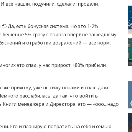
 всё нашли, подучили, сделали, продали.
 Да, есть бонусная система. Но это 1-2%
е бешеные 5% сразу с порога впервые зашедшему
бяснений и отработки возражений — всё норм,
 многих это спад, у нас прирост +80% прибыли
зже прихожу, уже не сижу ночами и сплю даже
емного расслабилась, да так, что войти в
 Книги менеджера и Директора, это — «ооо…надо
ни. Его и планирую потратить на себя и семью