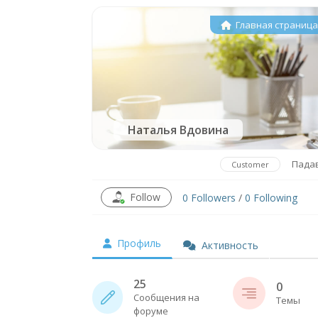
Главная страниц
Наталья Вдовина
Пада
Customer
Follow
0
Followers
/
0
Following
Профиль
Активность
25
0
Сообщения на
Темы
форуме