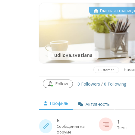
Главная страниц
udilova.svetlana
Начи
Customer
Follow
0
Followers
/
0
Following
Профиль
Активность
6
1
Сообщения на
Темы
форуме