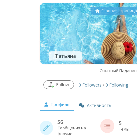
Главная страниц
Татьяна
Опытный Падаван
Follow
0
Followers
/
0
Following
Профиль
Активность
56
5
Сообщения на
Темы
форуме