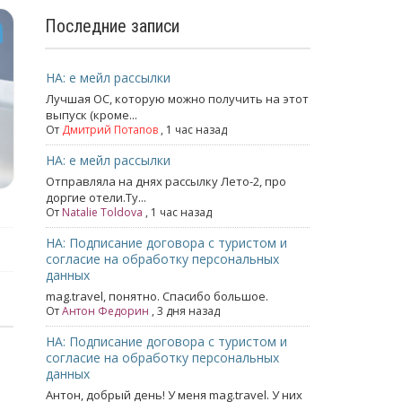
Последние записи
НА: е мейл рассылки
Лучшая ОС, которую можно получить на этот
выпуск (кроме...
От
Дмитрий Потапов
, 1 час назад
НА: е мейл рассылки
Отправляла на днях рассылку Лето-2, про
доргие отели.Ту...
От
Natalie Toldova
, 1 час назад
НА: Подписание договора с туристом и
согласие на обработку персональных
данных
mag.travel, понятно. Спасибо большое.
От
Антон Федорин
, 3 дня назад
НА: Подписание договора с туристом и
согласие на обработку персональных
данных
Антон, добрый день! У меня mag.travel. У них