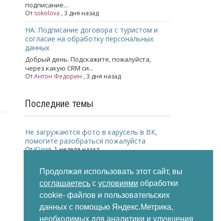
подписание...
От
sokolova
, 3 дня назад
НА: Подписание договора с туристом и
согласие на обработку персональных
данных
Добрый день. Подскажите, пожалуйста,
через какую CRM си...
От
Антон Федорин
, 3 дня назад
Последние темы
Не загружаются фото в карусель в ВК,
помогите разобраться пожалуйста
От
Юлия
,
1 неделя назад
Директ коммандер
Продолжая использовать этот сайт, вы
От
Ольга
,
2 недели назад
соглашаетесь
с
условиями
обработки
Меньше заявок из Мастера Компании
cookie- файлов и пользовательских
Яндекс
данных с помощью Яндекс.Метрика,
От
Komilfotur
,
2 недели назад
необходимых для аналитики и улучшения