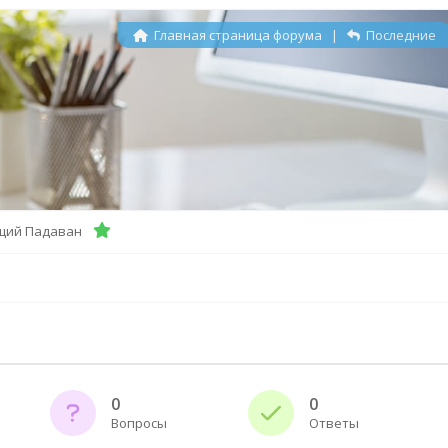
Главная страница форума
|
Последние
щий Падаван
0
0
Вопросы
Ответы