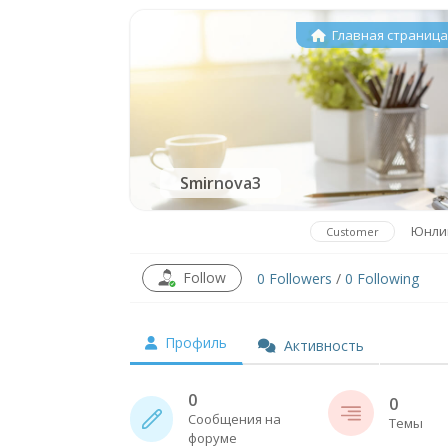
Главная страниц
Smirnova3
Юнли
Customer
Follow
0
Followers
/
0
Following
Профиль
Активность
0
0
Сообщения на
Темы
форуме