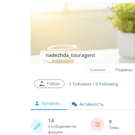
nadezhda_touragent
Падаван
Customer
Follow
0
Followers
/
0
Following
Профиль
Активность
14
9
Сообщения на
Темы
форуме