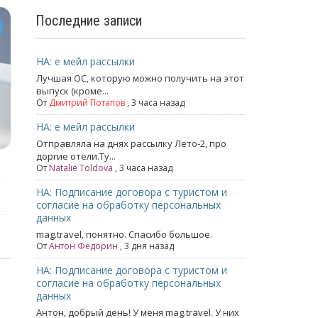
Последние записи
НА: е мейл рассылки
Лучшая ОС, которую можно получить на этот
выпуск (кроме...
От
Дмитрий Потапов
, 3 часа назад
НА: е мейл рассылки
Отправляла на днях рассылку Лето-2, про
доргие отели.Ту...
От
Natalie Toldova
, 3 часа назад
НА: Подписание договора с туристом и
согласие на обработку персональных
данных
mag.travel, понятно. Спасибо большое.
От
Антон Федорин
, 3 дня назад
НА: Подписание договора с туристом и
согласие на обработку персональных
данных
Антон, добрый день! У меня mag.travel. У них