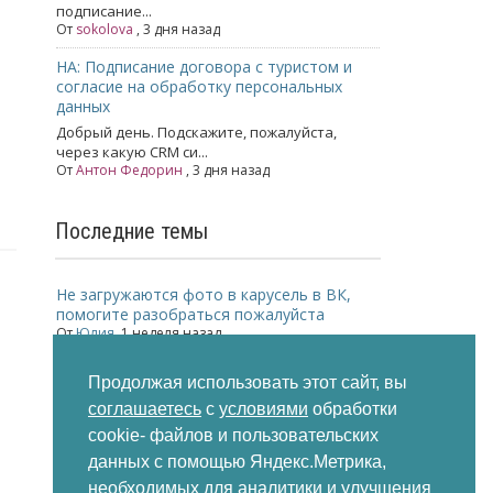
подписание...
От
sokolova
, 3 дня назад
НА: Подписание договора с туристом и
согласие на обработку персональных
данных
Добрый день. Подскажите, пожалуйста,
через какую CRM си...
От
Антон Федорин
, 3 дня назад
Последние темы
Не загружаются фото в карусель в ВК,
помогите разобраться пожалуйста
От
Юлия
,
1 неделя назад
Директ коммандер
Продолжая использовать этот сайт, вы
От
Ольга
,
2 недели назад
соглашаетесь
с
условиями
обработки
Меньше заявок из Мастера Компании
cookie- файлов и пользовательских
Яндекс
данных с помощью Яндекс.Метрика,
От
Komilfotur
,
2 недели назад
необходимых для аналитики и улучшения