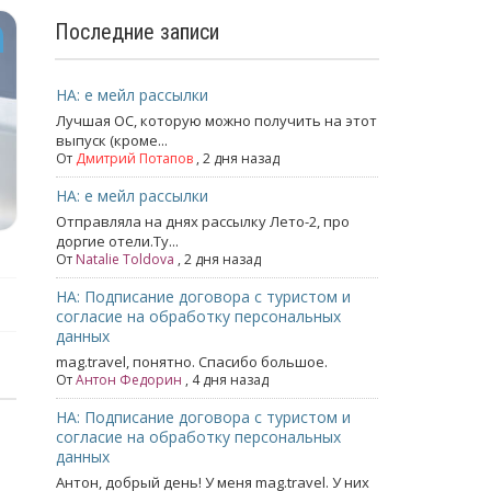
Последние записи
НА: е мейл рассылки
Лучшая ОС, которую можно получить на этот
выпуск (кроме...
От
Дмитрий Потапов
, 2 дня назад
НА: е мейл рассылки
Отправляла на днях рассылку Лето-2, про
доргие отели.Ту...
От
Natalie Toldova
, 2 дня назад
НА: Подписание договора с туристом и
согласие на обработку персональных
данных
mag.travel, понятно. Спасибо большое.
От
Антон Федорин
, 4 дня назад
НА: Подписание договора с туристом и
согласие на обработку персональных
данных
Антон, добрый день! У меня mag.travel. У них