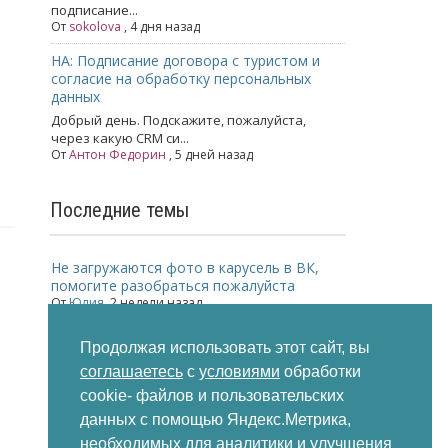
подписание...
От
sokolova
, 4 дня назад
НА: Подписание договора с туристом и
согласие на обработку персональных
данных
Добрый день. Подскажите, пожалуйста,
через какую CRM си...
От
Антон Федорин
, 5 дней назад
Последние темы
Не загружаются фото в карусель в ВК,
помогите разобраться пожалуйста
От
Юлия
,
2 недели назад
Директ коммандер
Продолжая использовать этот сайт, вы
От
Ольга
,
2 недели назад
соглашаетесь
с
условиями
обработки
Меньше заявок из Мастера Компании
cookie- файлов и пользовательских
Яндекс
данных с помощью Яндекс.Метрика,
От
Komilfotur
,
2 недели назад
необходимых для аналитики и улучшения