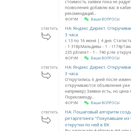
стоимость заявки пока не радуе
позволения добавлю вас в каби
рекомендаций...
ФОРУМ
Ваши ВОПРОСЫ
НА: Яндекс Директ. Откручива
ОТВЕТИТЬ
3 часа.
с 13 по 16 июня | 4 дня. Статист
- 1 318рМальдивы - 1 - 1174рТаил
235 рЕгипет - 1 - 740 р.Не откруч
ФОРУМ
Ваши ВОПРОСЫ
НА: Яндекс Директ. Откручива
ОТВЕТИТЬ
3 часа.
Открутились 6 дней после измен
откручиваются объявления уже в
например) Заявки есть, но цена 
Порекоменду...
ФОРУМ
Ваши ВОПРОСЫ
НА: Пошаговый алгоритм созд
ОТВЕТИТЬ
ретаргетинга "Покупавшие из
открутки по ней в ВК
Вы загружали файлом в gpt или с