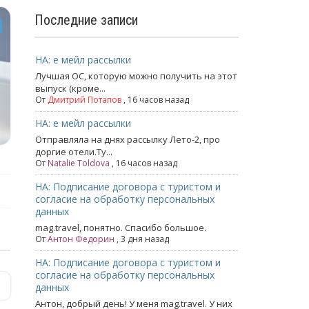
Последние записи
НА: е мейл рассылки
Лучшая ОС, которую можно получить на этот
выпуск (кроме...
От
Дмитрий Потапов
, 16 часов назад
НА: е мейл рассылки
Отправляла на днях рассылку Лето-2, про
доргие отели.Ту...
От
Natalie Toldova
, 16 часов назад
НА: Подписание договора с туристом и
согласие на обработку персональных
данных
mag.travel, понятно. Спасибо большое.
От
Антон Федорин
, 3 дня назад
НА: Подписание договора с туристом и
согласие на обработку персональных
данных
Антон, добрый день! У меня mag.travel. У них