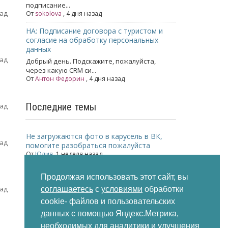
подписание...
зад
От
sokolova
, 4 дня назад
НА: Подписание договора с туристом и
согласие на обработку персональных
данных
зад
Добрый день. Подскажите, пожалуйста,
через какую CRM си...
От
Антон Федорин
, 4 дня назад
Последние темы
зад
Не загружаются фото в карусель в ВК,
зад
помогите разобраться пожалуйста
От
Юлия
,
1 неделя назад
Директ коммандер
Продолжая использовать этот сайт, вы
От
Ольга
,
2 недели назад
зад
соглашаетесь
с
условиями
обработки
Меньше заявок из Мастера Компании
cookie- файлов и пользовательских
Яндекс
данных с помощью Яндекс.Метрика,
От
Komilfotur
,
2 недели назад
необходимых для аналитики и улучшения