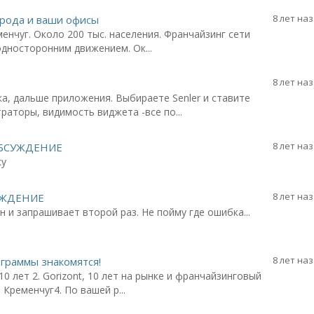
8 лет на
орода и ваши офисы
менчуг. Около 200 тыс. населения. Франчайзинг сети
с односторонним движением. Ок...
8 лет на
а, дальше приложения. Выбираете Senler и ставите
раторы, видимость виджета -все по...
8 лет на
 ОБСУЖДЕНИЕ
ку
8 лет на
УЖДЕНИЕ
н и запрашивает второй раз. Не пойму где ошибка...
8 лет на
ограммы знакомятся!
10 лет 2. Gorizont, 10 лет на рынке и франчайзинговый
и Кременчуг4. По вашей р...