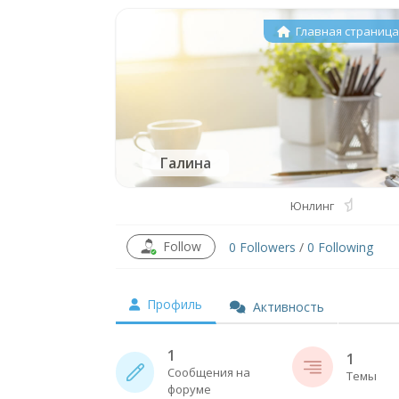
Главная страниц
Галина
Юнлинг
Follow
0
Followers
/
0
Following
Профиль
Активность
1
1
Сообщения на
Темы
форуме