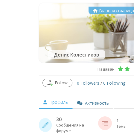
Главная страниц
Денис Колесников
Падаван
Follow
0
Followers
/
0
Following
Профиль
Активность
30
1
Сообщения на
Темы
форуме