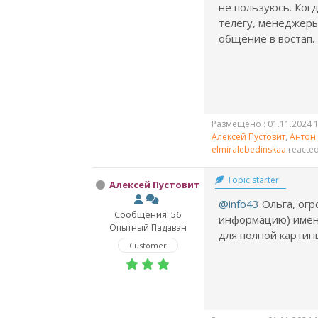
не пользуюсь. Ког
телегу, менеджеры
общение в востап.
Размещено : 01.11.2024 1
Алексей Пустовит
,
Антон
elmiralebedinskaa
reacte
Topic starter
Алексей Пустовит
@info43
Ольга, огр
Сообщения: 56
информацию) именн
Опытный Падаван
для полной картин
Customer