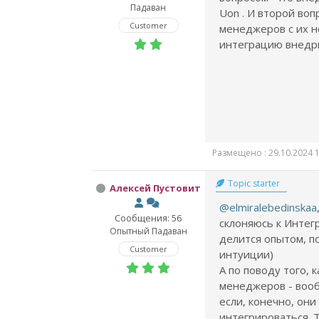
Падаван
Uon . И второй воп
Customer
менеджеров с их н
интеграцию внедрит
Размещено : 29.10.2024 1
Topic starter
Алексей Пустовит
@elmiralebedinskaa
Сообщения: 56
склоняюсь к Интег
Опытный Падаван
делится опытом, п
Customer
интуиции)
А по поводу того,
менеджеров - воо
если, конечно, они
интегрироваться. 