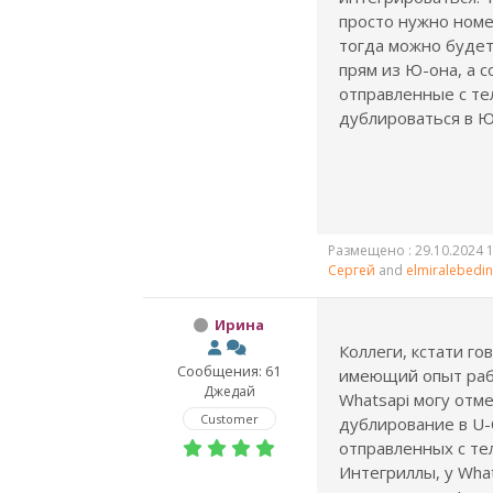
просто нужно номе
тогда можно буде
прям из Ю-она, а 
отправленные с те
дублироваться в Ю
Размещено : 29.10.2024 1
Сергей
and
elmiralebedi
Ирина
Коллеги, кстати го
Сообщения: 61
имеющий опыт раб
Джедай
Whatsapi могу отме
Customer
дублирование в U
отправленных с те
Интегриллы, у What