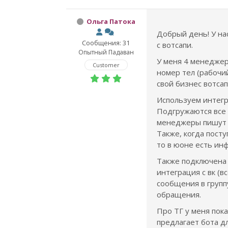
Ольга Патока
Добрый день! У на
Сообщения: 31
с вотсапи.
Опытный Падаван
У меня 4 менеджер
Customer
номер тел (рабочий
свой бизнес вотсап
Используем интегр
Подгружаются все
менеджеры пишут с
Также, когда посту
то в юоне есть инф
Также подключена 
интеграция с вк (
сообщения в групп
обращения.
Про ТГ у меня пок
предлагает бота дл