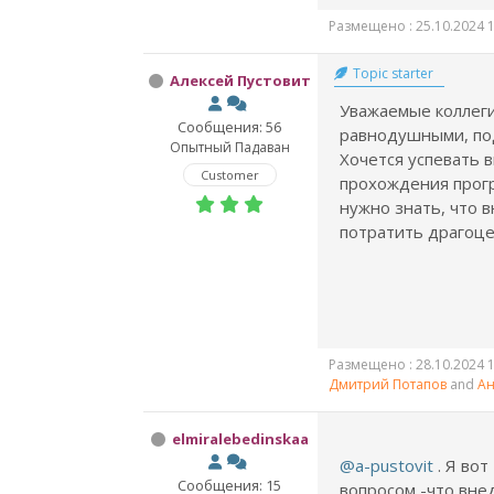
Размещено : 25.10.2024 1
Topic starter
Алексей Пустовит
Уважаемые коллеги
Сообщения: 56
равнодушными, по
Опытный Падаван
Хочется успевать 
Customer
прохождения прогр
нужно знать, что 
потратить драгоцен
Размещено : 28.10.2024 1
Дмитрий Потапов
and
Ан
elmiralebedinskaa
@a-pustovit
. Я во
Сообщения: 15
вопросом -что вне