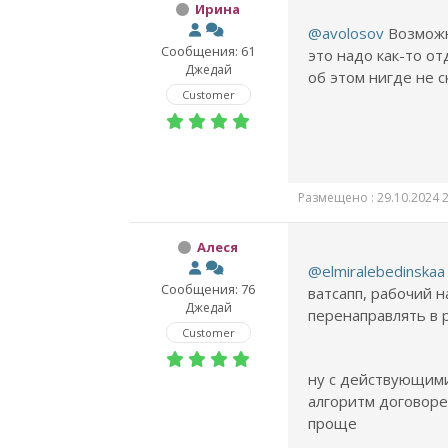
Ирина
@avolosov
Возможн
Сообщения: 61
это надо как-то о
Джедай
об этом нигде не с
Customer
Размещено : 29.10.2024 2
Алеся
@elmiralebedinskaa
Сообщения: 76
ватсапп, рабочий н
Джедай
перенаправлять в 
Customer
ну с действующим
алгоритм договоре
проще