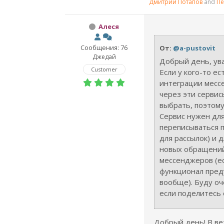
Дмитрий Потапов
and
Пё
Алеся
Сообщения: 76
От:
@a-pustovit
Джедай
Добрый день, ув
Customer
Если у кого-то ес
интеграции месс
через эти сервис
выбрать, поэтому
Сервис нужен дл
переписываться п
для рассылок) и 
новых обращени
мессенджеров (е
функционал пред
вообще). Буду оч
если поделитесь 
Добрый день! В ве