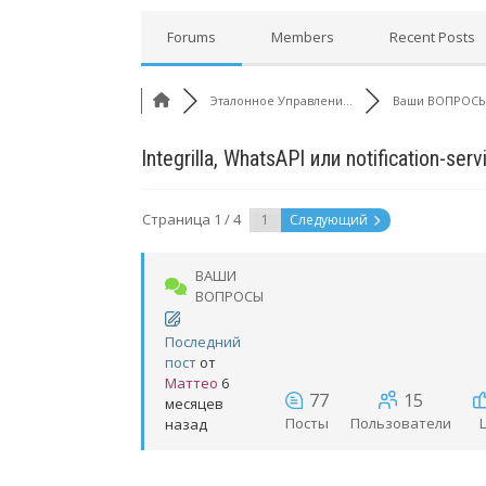
Forums
Members
Recent Posts
Эталонное Управлени...
Ваши ВОПРОС
Integrilla, WhatsAPI или notification-serv
Страница 1 / 4
Следующий
ВАШИ
ВОПРОСЫ
Последний
пост
от
Маттео
6
77
15
месяцев
Посты
Пользователи
L
назад