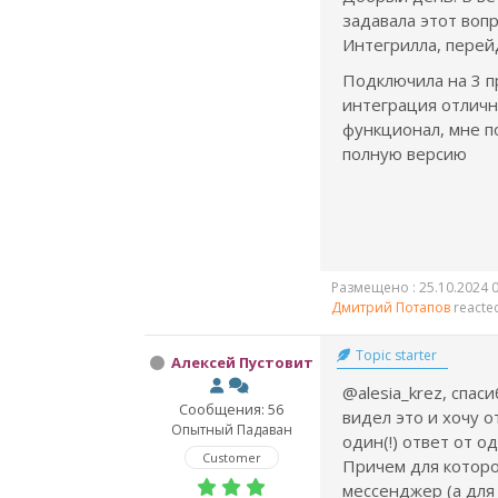
задавала этот воп
Интегрилла, перей
Подключила на 3 п
интеграция отличн
функционал, мне п
полную версию
Размещено : 25.10.2024 0
Дмитрий Потапов
reacte
Topic starter
Алексей Пустовит
@alesia_krez, спаси
Сообщения: 56
видел это и хочу о
Опытный Падаван
один(!) ответ от о
Customer
Причем для которо
мессенджер (а для 