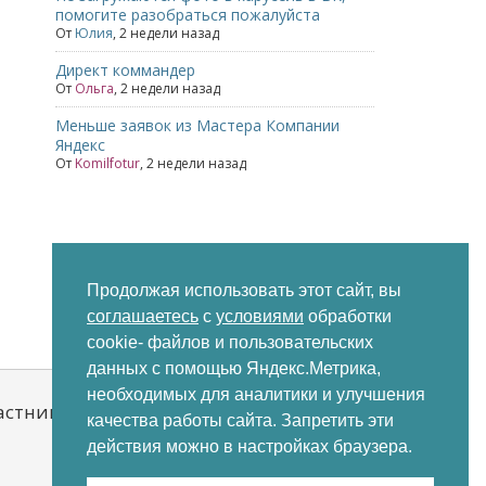
помогите разобраться пожалуйста
От
Юлия
,
2 недели назад
Директ коммандер
От
Ольга
,
2 недели назад
Меньше заявок из Мастера Компании
Яндекс
От
Komilfotur
,
2 недели назад
Продолжая использовать этот сайт, вы
соглашаетесь
с
условиями
обработки
cookie- файлов и пользовательских
Последние
Непрочитанные
Метки
данных с помощью Яндекс.Метрика,
необходимых для аналитики и улучшения
астники
качества работы сайта. Запретить эти
действия можно в настройках браузера.