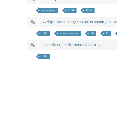
ip-телефония
CRM
U-On
Выбор CRM и средства интеграции для Б
CRM
запись разговора
РБ
IP
Разработка собственной CRM
CRM