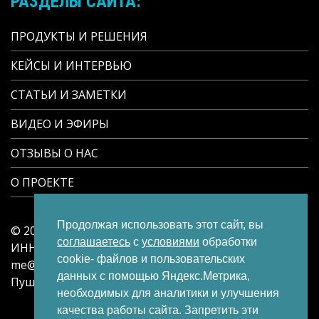
РАЗДЕЛЫ САЙТА:
ПРОДУКТЫ И РЕШЕНИЯ
КЕЙСЫ И ИНТЕРВЬЮ
СТАТЬИ И ЗАМЕТКИ
ВИДЕО И ЭФИРЫ
ОТЗЫВЫ О НАС
О ПРОЕКТЕ
Продолжая использовать этот сайт, вы
© 2024-2026 | ИП Потапов Дмитрий Сергеевич |
соглашаетесь
с
условиями
обработки
ИНН 645493289356 | ОГРН 324645700046374 |
cookie- файлов и пользовательских
me@dspotapov.ru | +7-927-150-73-17 | Саратов, ул.
данных с помощью Яндекс.Метрика,
Пушкина, д. 6/8, кв. 13 | Проект TurMarketing.ru
необходимых для аналитики и улучшения
ПРОДУКТЫ И РЕШЕНИЯ
ОТЗЫВЫ
качества работы сайта. Запретить эти
О ПРОЕКТЕ