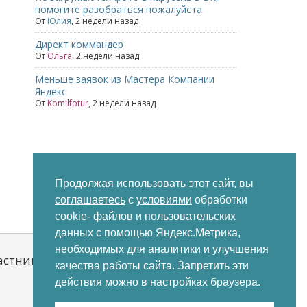
помогите разобраться пожалуйста
От
Юлия
,
2 недели назад
Директ коммандер
От
Ольга
,
2 недели назад
Меньше заявок из Мастера Компании
Яндекс
От
Komilfotur
,
2 недели назад
Продолжая использовать этот сайт, вы
соглашаетесь
с
условиями
обработки
cookie- файлов и пользовательских
Последние
Непрочитанные
Метки
данных с помощью Яндекс.Метрика,
необходимых для аналитики и улучшения
астники
качества работы сайта. Запретить эти
действия можно в настройках браузера.