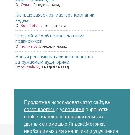
От
Ольга
,
2 недели назад
Меньше заявок из Мастера Компании
Яндекс
От
Komilfotur
,
2 недели назад
Настройка сообщения с данными
подписчиков
От
homka.83
,
3 недели назад
Новый рекламный кабинет вопрос по
загружаемым аудиториям
От
toursale74
,
3 недели назад
Продолжая использовать этот сайт, вы
соглашаетесь
с
условиями
обработки
cookie- файлов и пользовательских
Последние
Непрочитанные
Метки
данных с помощью Яндекс.Метрика,
необходимых для аналитики и улучшения