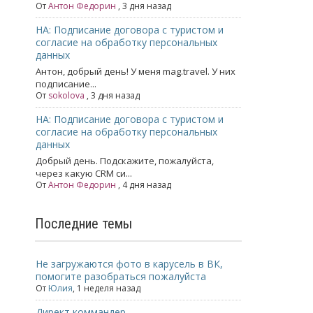
От
Антон Федорин
, 3 дня назад
НА: Подписание договора с туристом и
согласие на обработку персональных
данных
Антон, добрый день! У меня mag.travel. У них
подписание...
От
sokolova
, 3 дня назад
НА: Подписание договора с туристом и
согласие на обработку персональных
данных
Добрый день. Подскажите, пожалуйста,
через какую CRM си...
От
Антон Федорин
, 4 дня назад
Последние темы
Не загружаются фото в карусель в ВК,
помогите разобраться пожалуйста
От
Юлия
,
1 неделя назад
Директ коммандер