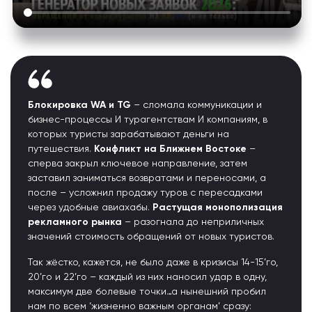
Блокировка WA и TG
– сломала коммуникации и
бизнес-процессы И турагентствам И компаниям, в
которых туристы зарабатывают деньги на
путешествия.
Конфликт на Ближнем Востоке
–
сперва закрыл ключевое направление, затем
заставил заниматься возвратами и переносами, а
после – усложнил продажу туров с пересадками
через удобные авиахабы.
Растущая монополизация
рекламного рынка
– разогнала до неприличных
значений стоимость обращений от новых туристов.
Так жёстко, кажется, не было даже в кризисы 14-15’го,
20’го и 22’го – каждый из них наносил удар в одну,
максимум две болевые точки…а нынешний пробил
нам по всем ‘жизненно важным органам’ сразу: