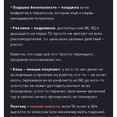
‣ Подушка безопасности – похудела
из-за
возвратов и переносов, которые ещё и нервы
менеджерам потрепали.
‣ Реклама – подрожала:
доступных нам ВК, ЯД и
дышащего на ладан TG просто не хватает на всех
рекламодателей, т.ч. цены всех целевых действий –
растут.
Кажется, что надо всё это ‘просто переждать’,
продавая постоянникам, но…
‣ Базы – меньше покупают:
у кого-то нет денег из-
за инфляции и проблем на работе; кто-то – не хочет
ехать, переживая из-за конфликта на БВ; до кого-то
агентство не может доставить контент из-за
блокировок; а кто-то перенёс свой зимне-весенний
тур и сейчас ничего бронировать не планирует.
Поэтому –
плохая новость
:
если ТА хочет в 26’м
вырасти по комиссии (или минимизировать падение),