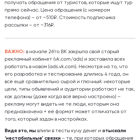
получать обращения от туристов, которые ищут тур
прямо сейчас. Цена обращения (с номером
телефона) – от ~510₽. Стоимость подписчика
рассылки – от ~316₽.
ВАЖНО:
в начале 26’го ВК закрыла свой старый
рекламный кабинет (vk.com/ads) и заставила всех
работать в новом (ads.vk.com). Несмотря на то, что
его разработка и тестирование длились 4 года, он
всё ещё сравнительно сырой и глючный: некоторые
цели, типы объявлений и аудитории работают не так,
как должны (даже когда всё верно настроено) –
рекламу могут видеть не те люди, которым она
предназначена + её формат может отличаться от
того, который задан в настройках.
Видя это, мы
влили в тесты кучу денег и
отыскали
‘нестабильные’ связки
– те, при которых обращения