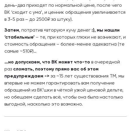
день-два приходят по нормальной цене, после чего
ВК ‘сходит с ума’, и ценник обращения увеличивается
в 3-5 раз – до 2500₽ за штуку).
Затем
, потратив «вторую» кучу денег
:), мы нашли
‘стабильные’
– те, при которых глюки не возникают, и
стоимость обращения – более-менее адекватна (те
самые ~510₽)…
…но допускаем, что ВК может что-то
в очередной
раз
сломать, поэтому прямо вас об этом
предупреждаем ->
за ~15 лет существования ТМ, мы
впервые не можем гарантировать вам получение
обращений из ВК’шки в чёткой узкой ценовой дельте,
но обещаем сделать всё, чтобы она была настолько
выгодной, насколько это возможно.